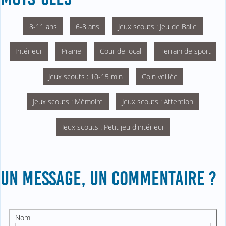
8-11 ans
6-8 ans
Jeux scouts : Jeu de Balle
Intérieur
Prairie
Cour de local
Terrain de sport
Jeux scouts : 10-15 min
Coin veillée
Jeux scouts : Mémoire
Jeux scouts : Attention
Jeux scouts : Petit jeu d'intérieur
UN MESSAGE, UN COMMENTAIRE ?
Nom