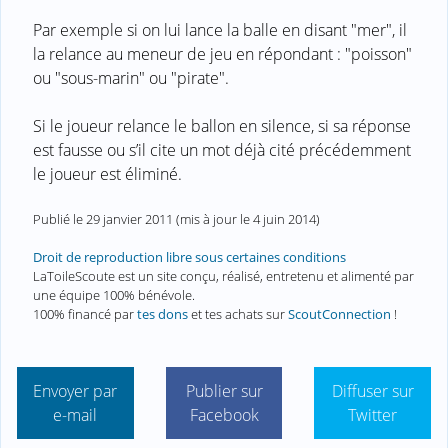
Par exemple si on lui lance la balle en disant "mer", il
la relance au meneur de jeu en répondant : "poisson"
ou "sous-marin" ou "pirate".
Si le joueur relance le ballon en silence, si sa réponse
est fausse ou s’il cite un mot déjà cité précédemment
le joueur est éliminé.
Publié le
29 janvier 2011
(mis à jour le
4 juin 2014
)
Droit de reproduction libre sous certaines conditions
LaToileScoute est un site conçu, réalisé, entretenu et alimenté par
une équipe 100% bénévole.
100% financé par
tes dons
et tes achats sur
ScoutConnection
!
Envoyer par
Publier sur
Diffuser sur
e-mail
Facebook
Twitter