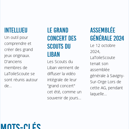
INTELLIJEU
LE GRAND
ASSEMBLÉE
Un outil pour
CONCERT DES
GÉNÉRALE 2024
comprendre et
SCOUTS DU
Le 12 octobre
créer des grand
2024,
LIBAN
jeux originaux.
LaToileScoute
D'anciens
Les Scouts du
tenait son
membres de
Liban viennent de
assemblée
LaToileScoute se
diffuser la vidéo
générale à Savigny-
sont réunis autour
intégrale de leur
Sur-Orge Lors de
de…
"grand concert"
cette AG, pendant
cet été, comme un
laquelle…
souvenir de jours…
MOTS-CLÉS