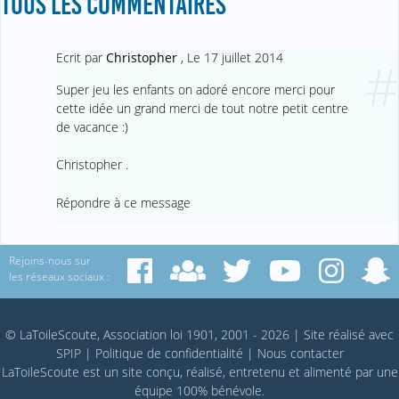
TOUS LES COMMENTAIRES
Ecrit par
Christopher
,
Le 17 juillet 2014
#
Super jeu les enfants on adoré encore merci pour
cette idée un grand merci de tout notre petit centre
de vacance :)
Christopher .
Répondre à ce message
Rejoins-nous sur
les réseaux sociaux :
© LaToileScoute, Association loi 1901, 2001 - 2026
|
Site réalisé avec
SPIP
|
Politique de confidentialité
|
Nous contacter
LaToileScoute est un site conçu, réalisé, entretenu et alimenté par une
équipe 100% bénévole.