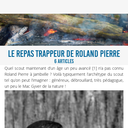
LE REPAS TRAPPEUR DE ROLAND PIERRE
6 ARTICLES
Quel scout maintenant d’un âge un peu avancé
[
1
]
n’a pas connu
Roland Pierre
à Jambville ? Voilà typiquement l’archétype du scout
tel qu’on peut l’imaginer : généreux, débrouillard, très pédagogue,
un peu le Mac Gyver de la nature !