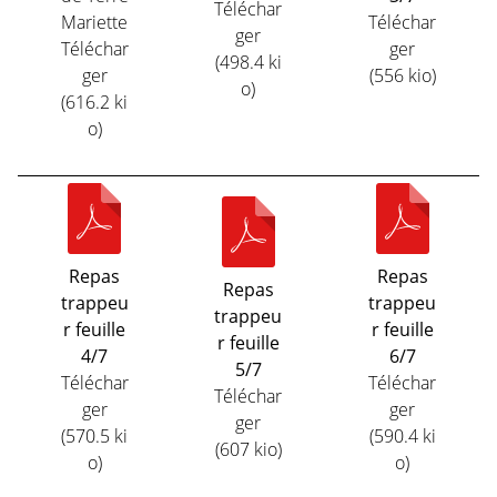
Téléchar
Mariette
Téléchar
ger
Téléchar
ger
(498.4 ki
ger
(556 kio)
o)
(616.2 ki
o)
Repas
Repas
Repas
trappeu
trappeu
trappeu
r feuille
r feuille
r feuille
4/7
6/7
5/7
Téléchar
Téléchar
Téléchar
ger
ger
ger
(570.5 ki
(590.4 ki
(607 kio)
o)
o)