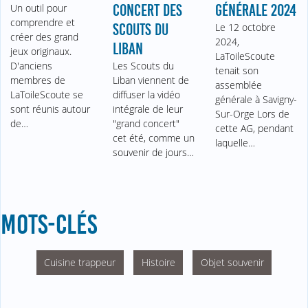
Un outil pour
CONCERT DES
GÉNÉRALE 2024
comprendre et
SCOUTS DU
Le 12 octobre
créer des grand
2024,
LIBAN
jeux originaux.
LaToileScoute
D'anciens
Les Scouts du
tenait son
membres de
Liban viennent de
assemblée
LaToileScoute se
diffuser la vidéo
générale à Savigny-
sont réunis autour
intégrale de leur
Sur-Orge Lors de
de…
"grand concert"
cette AG, pendant
cet été, comme un
laquelle…
souvenir de jours…
MOTS-CLÉS
Cuisine trappeur
Histoire
Objet souvenir