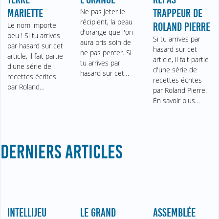
MARIETTE
Ne pas jeter le
TRAPPEUR DE
récipient, la peau
Le nom importe
ROLAND PIERRE
d'orange que l'on
peu ! Si tu arrives
Si tu arrives par
aura pris soin de
par hasard sur cet
hasard sur cet
ne pas percer. Si
article, il fait partie
article, il fait partie
tu arrives par
d'une série de
d'une série de
hasard sur cet…
recettes écrites
recettes écrites
par Roland…
par Roland Pierre.
En savoir plus…
DERNIERS ARTICLES
INTELLIJEU
LE GRAND
ASSEMBLÉE