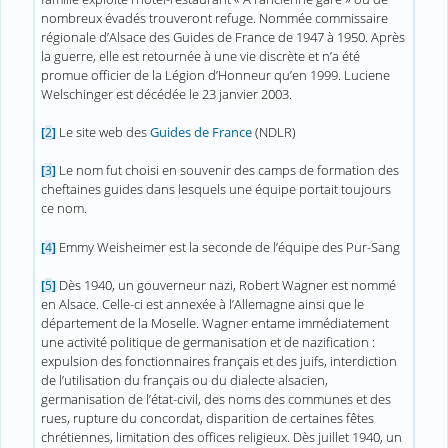
nombreux évadés trouveront refuge. Nommée commissaire
régionale d’Alsace des Guides de France de 1947 à 1950. Après
la guerre, elle est retournée à une vie discrète et n’a été
promue officier de la Légion d’Honneur qu’en 1999. Luciene
Welschinger est décédée le 23 janvier 2003.
Le site web des
Guides de France
(NDLR)
[
2
]
Le nom fut choisi en souvenir des camps de formation des
[
3
]
cheftaines guides dans lesquels une équipe portait toujours
ce nom.
Emmy Weisheimer est la seconde de l’équipe des Pur-Sang
[
4
]
Dès 1940, un gouverneur nazi, Robert Wagner est nommé
[
5
]
en Alsace. Celle-ci est annexée à l’Allemagne ainsi que le
département de la Moselle. Wagner entame immédiatement
une activité politique de germanisation et de nazification :
expulsion des fonctionnaires français et des juifs, interdiction
de l’utilisation du français ou du dialecte alsacien,
germanisation de l’état-civil, des noms des communes et des
rues, rupture du concordat, disparition de certaines fêtes
chrétiennes, limitation des offices religieux. Dès juillet 1940, un