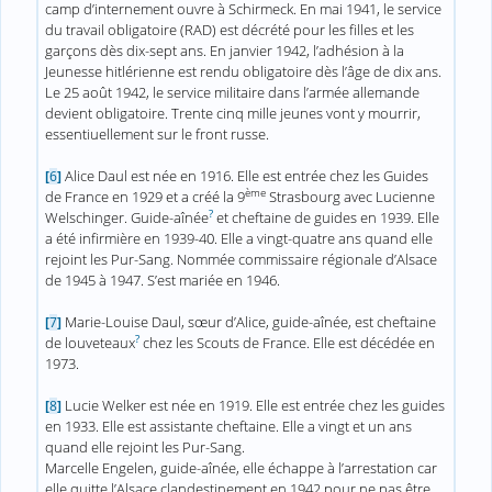
camp d’internement ouvre à Schirmeck. En mai 1941, le service
du travail obligatoire (RAD) est décrété pour les filles et les
garçons dès dix-sept ans. En janvier 1942, l’adhésion à la
Jeunesse hitlérienne est rendu obligatoire dès l’âge de dix ans.
Le 25 août 1942, le service militaire dans l’armée allemande
devient obligatoire. Trente cinq mille jeunes vont y mourrir,
essentiuellement sur le front russe.
Alice Daul est née en 1916. Elle est entrée chez les Guides
[
6
]
ème
de France en 1929 et a créé la 9
Strasbourg avec Lucienne
?
Welschinger. Guide-aînée
et cheftaine de guides en 1939. Elle
a été infirmière en 1939-40. Elle a vingt-quatre ans quand elle
rejoint les Pur-Sang. Nommée commissaire régionale d’Alsace
de 1945 à 1947. S’est mariée en 1946.
Marie-Louise Daul, sœur d’Alice, guide-aînée, est cheftaine
[
7
]
?
de louveteaux
chez les Scouts de France. Elle est décédée en
1973.
Lucie Welker est née en 1919. Elle est entrée chez les guides
[
8
]
en 1933. Elle est assistante cheftaine. Elle a vingt et un ans
quand elle rejoint les Pur-Sang.
Marcelle Engelen, guide-aînée, elle échappe à l’arrestation car
elle quitte l’Alsace clandestinement en 1942 pour ne pas être