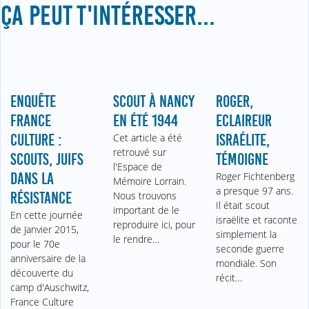
ÇA PEUT T'INTÉRESSER...
ENQUÊTE
SCOUT À NANCY
ROGER,
FRANCE
EN ÉTÉ 1944
ECLAIREUR
CULTURE :
Cet article a été
ISRAÉLITE,
retrouvé sur
SCOUTS, JUIFS
TÉMOIGNE
l'Espace de
DANS LA
Roger Fichtenberg
Mémoire Lorrain.
a presque 97 ans.
RÉSISTANCE
Nous trouvons
Il était scout
important de le
En cette journée
israëlite et raconte
reproduire ici, pour
de Janvier 2015,
simplement la
le rendre…
pour le 70e
seconde guerre
anniversaire de la
mondiale. Son
découverte du
récit…
camp d'Auschwitz,
France Culture