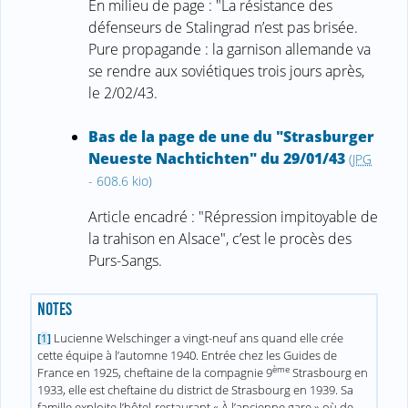
En milieu de page : "La résistance des
défenseurs de Stalingrad n’est pas brisée.
Pure propagande : la garnison allemande va
se rendre aux soviétiques trois jours après,
le 2/02/43.
Bas de la page de une du "Strasburger
Neueste Nachtichten" du 29/01/43
(
JPG
-
608.6 kio
)
Article encadré : "Répression impitoyable de
la trahison en Alsace", c’est le procès des
Purs-Sangs.
NOTES
Lucienne Welschinger a vingt-neuf ans quand elle crée
[
1
]
cette équipe à l’automne 1940. Entrée chez les Guides de
ème
France en 1925, cheftaine de la compagnie 9
Strasbourg en
1933, elle est cheftaine du district de Strasbourg en 1939. Sa
famille exploite l’hôtel-restaurant « À l’ancienne gare » où de