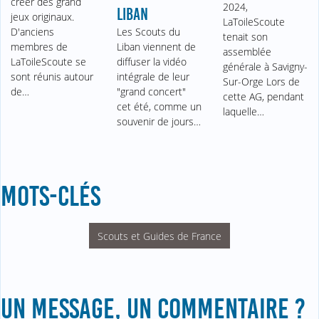
créer des grand
2024,
LIBAN
jeux originaux.
LaToileScoute
D'anciens
Les Scouts du
tenait son
membres de
Liban viennent de
assemblée
LaToileScoute se
diffuser la vidéo
générale à Savigny-
sont réunis autour
intégrale de leur
Sur-Orge Lors de
de…
"grand concert"
cette AG, pendant
cet été, comme un
laquelle…
souvenir de jours…
MOTS-CLÉS
Scouts et Guides de France
UN MESSAGE, UN COMMENTAIRE ?