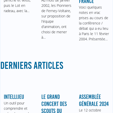
péniche et vélos,
Au mois de Janvier
FRANCE
puis le Lot en
2002, les Pionniers
Voici quelques
radeau, avec la…
de Ferney-Voltaire,
notes en vrac
sur proposition de
prises au cours de
l'équipe
la conférence /
d'animation, ont
débat qui a eu lieu
choisi de mener
à Paris le 11 février
à…
2004. Présentée…
DERNIERS ARTICLES
INTELLIJEU
LE GRAND
ASSEMBLÉE
Un outil pour
CONCERT DES
GÉNÉRALE 2024
comprendre et
SCOUTS DU
Le 12 octobre