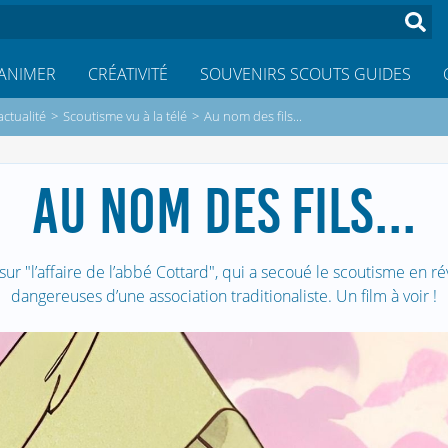
ANIMER
CRÉATIVITÉ
SOUVENIRS SCOUTS GUIDES
actualité
>
Scoutisme vu à la télé
>
Au nom des fils...
AU NOM DES FILS...
sur "l’affaire de l’abbé Cottard", qui a secoué le scoutisme en r
dangereuses d’une association traditionaliste. Un film à voir !