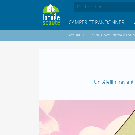
CAMPER ET RANDONNER
Accueil
>
Culture
>
Scoutisme dans l’
Un téléfilm revient 