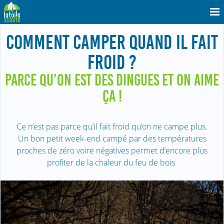
COMMENT CAMPER QUAND IL FAIT
FROID ?
PARCE QU’ON EST DES DINGUES ET ON AIME
ÇA !
Ce n’est pas parce qu’il fait froid qu’on ne campe plus.
Un bon petit week-end campé par des températures
proches de zéro voire négatives permet d’encore plus
profiter de la chaleur du feu de bois.