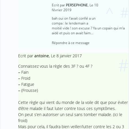
Ecrit par
PER5EPHONE
,
Le 10
^
#
février 2019
bah oui on l’avait confié a un
compa : le lendemain a
moitié vide ! son excuse ? Ya un copain qui m’a
aidé et puis on avait faim...
Répondre à ce message
Ecrit par
antoine
,
Le 8 janvier 2017
#
Connaissez vous la règle des 3F ? ou 4F ?
–
Fain
–
Froid
–
Fatigue
–
(Frousse)
Cette règle qui vient du monde de la voile dit que pour éviter
d’être malade il faut luter contre tous ces symptômes.
On peut s’en autoriser un seul sans tomber malade. (ici le
froid)
Mais pour cela, il faudra bien veiller/lutter contre les 2 ou 3