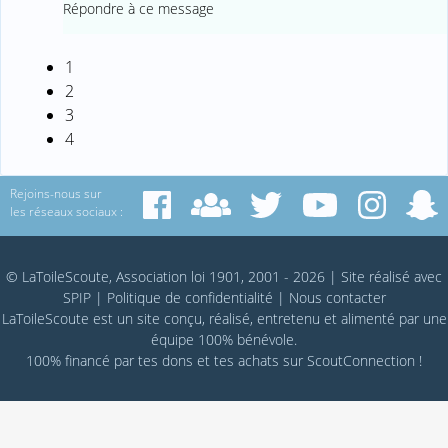
Répondre à ce message
1
2
3
4
Rejoins-nous sur
les réseaux sociaux :
© LaToileScoute, Association loi 1901, 2001 - 2026
|
Site réalisé avec
SPIP
|
Politique de confidentialité
|
Nous contacter
LaToileScoute est un site conçu, réalisé, entretenu et alimenté par une
équipe 100% bénévole.
100% financé par
tes dons
et tes achats sur
ScoutConnection
!