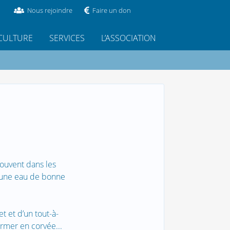
Nous rejoindre
Faire un don
CULTURE
SERVICES
L’ASSOCIATION
souvent dans les
à une eau de bonne
t et d’un tout-à-
ormer en corvée...