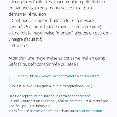
–
Incorpores l’huile très doucement (en petit filet) tout
en battant vigoureusement avec le fouet pour
démarrer l’émulsion
–
Continues à ajouter l’huile au fur et à mesure
(jusqu’à 25 cl pour 1 jaune d’œuf, selon votre goût)
–
Une fois la mayonnaise "montée", ajoutes un peu de
vinaigre (facultatif)
–
Et voilà !
Attention, une mayonnaise se conserve mal en camp.
Sitôt faite, sitôt consommée ou jetée !
Photo :
https://www.flickr.com/photos/notahipster/
PS
Publié le
18 avril 2014
(mis à jour le
29 septembre 2020
)
Droit de reproduction libre sous certaines conditions
LaToileScoute est un site conçu, réalisé, entretenu et alimenté par
une équipe 100% bénévole.
100% financé par
tes dons
et tes achats sur
ScoutConnection
!