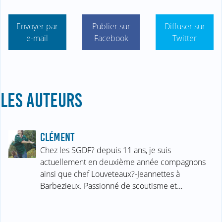
Envoyer par
Publier sur
Diffuser sur
e-mail
Facebook
Twitter
LES AUTEURS
CLÉMENT
Chez les SGDF? depuis 11 ans, je suis
actuellement en deuxième année compagnons
ainsi que chef Louveteaux?-Jeannettes à
Barbezieux. Passionné de scoutisme et…