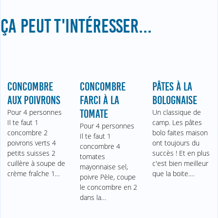
ÇA PEUT T'INTÉRESSER...
CONCOMBRE
CONCOMBRE
PÂTES À LA
AUX POIVRONS
FARCI À LA
BOLOGNAISE
Pour 4 personnes
TOMATE
Un classique de
Il te faut 1
camp. Les pâtes
Pour 4 personnes
concombre 2
bolo faites maison
Il te faut 1
poivrons verts 4
ont toujours du
concombre 4
petits suisses 2
succès ! Et en plus
tomates
cuillère à soupe de
c'est bien meilleur
mayonnaise sel,
crème fraîche 1…
que la boite.…
poivre Pèle, coupe
le concombre en 2
dans la…