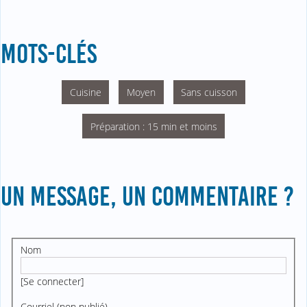
MOTS-CLÉS
Cuisine
Moyen
Sans cuisson
Préparation : 15 min et moins
UN MESSAGE, UN COMMENTAIRE ?
Nom
[
Se connecter
]
Courriel (non publié)