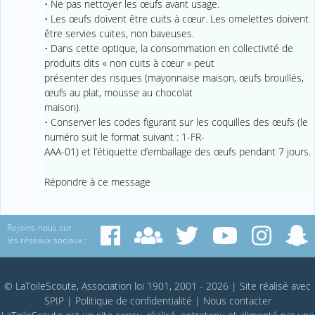
• Ne pas nettoyer les œufs avant usage.
• Les œufs doivent être cuits à cœur. Les omelettes doivent
être servies cuites, non baveuses.
• Dans cette optique, la consommation en collectivité de
produits dits « non cuits à cœur » peut
présenter des risques (mayonnaise maison, œufs brouillés,
œufs au plat, mousse au chocolat
maison).
• Conserver les codes figurant sur les coquilles des œufs (le
numéro suit le format suivant : 1-FR-
AAA-01) et l’étiquette d’emballage des œufs pendant 7 jours.
Répondre à ce message
Rejoins-nous sur
les réseaux sociaux :
© LaToileScoute, Association loi 1901, 2001 - 2026
|
Site réalisé avec
SPIP
|
Politique de confidentialité
|
Nous contacter