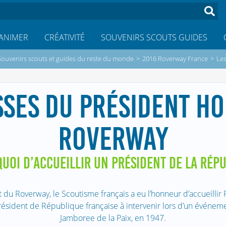
ANIMER
CRÉATIVITÉ
SOUVENIRS SCOUTS GUIDES
Souvenirs scouts et guides du reste du monde
>
2016 Roverway France
>
Les
SSES DU PRÉSIDENT H
ROVERWAY
QUOI D’ACCUEILLIR UN PRÉSIDENT DE LA RÉP
 du Roverway, le Scoutisme français a eu l’honneur d’accueillir 
résident de République française à intervenir lors d’un événem
Jamboree de la Paix, en 1947.