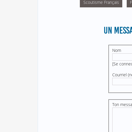
Scoutisme Français
UN MESSA
Nom
[
Se conne
Courriel (n
Ton mess