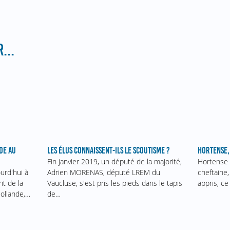
...
DE AU
LES ÉLUS CONNAISSENT-ILS LE SCOUTISME ?
HORTENSE,
Fin janvier 2019, un député de la majorité,
Hortense 
urd'hui à
Adrien MORENAS, député LREM du
cheftaine,
nt de la
Vaucluse, s'est pris les pieds dans le tapis
appris, ce
Hollande,…
de…