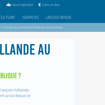
Nous rejoindre
Faire un don
CULTURE
SERVICES
L’ASSOCIATION
 coulisses du président Hollande au Roverway
OLLANDE AU
UBLIQUE ?
François Hollande.
ent scout depuis le