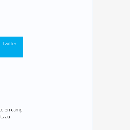
r Twitter
nte en camp
ts au