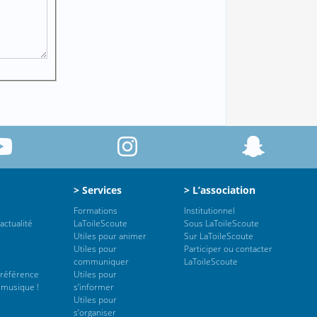
> Services
> L’association
Formations
Institutionnel
actualité
LaToileScoute
Sous LaToileScoute
Utiles pour animer
Sur LaToileScoute
Utiles pour
Participer ou contacter
communiquer
LaToileScoute
 référence
Utiles pour
 musique !
s’informer
Utiles pour
s’organiser