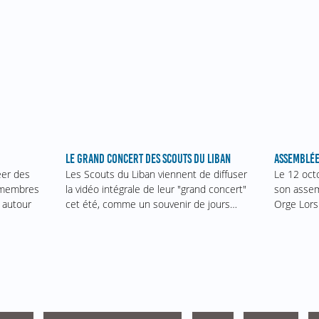
ASSEMBLÉE
LE GRAND CONCERT DES SCOUTS DU LIBAN
Le 12 oct
éer des
Les Scouts du Liban viennent de diffuser
son assem
s membres
la vidéo intégrale de leur "grand concert"
Orge Lors
 autour
cet été, comme un souvenir de jours…