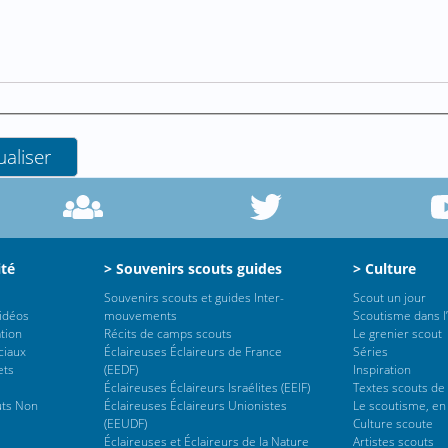
ité
> Souvenirs scouts guides
> Culture
Souvenirs scouts et guides Inter-
Scout un jour
vidéos
mouvements
Scoutisme dans l’
tion
Récits de camps scouts
Le grenier scout
ciaux
Éclaireuses Éclaireurs de France
Séries
ets
(EEDF)
Inspiration
Éclaireuses Éclaireurs Israélites (EEIF)
Textes scouts de
uts Non
Éclaireuses Éclaireurs Unionistes
Le scoutisme, en
(EEUDF)
Culture scoute
Éclaireuses et Éclaireurs de la Nature
Artistes scouts