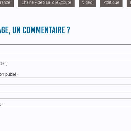
France
Chaine video LaToileScoute
Vidéo
Politique
GE, UN COMMENTAIRE ?
cter
]
on publié)
age