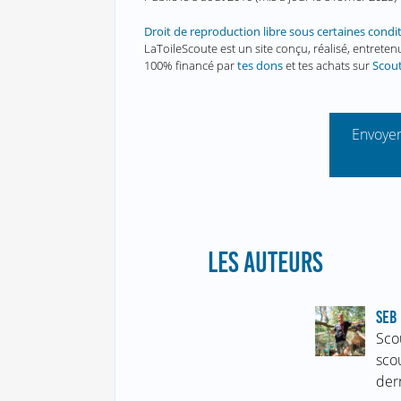
Droit de reproduction libre sous certaines condi
LaToileScoute est un site conçu, réalisé, entret
100% financé par
tes dons
et tes achats sur
Scou
Envoyer
LES AUTEURS
SEB 
Sco
sco
der