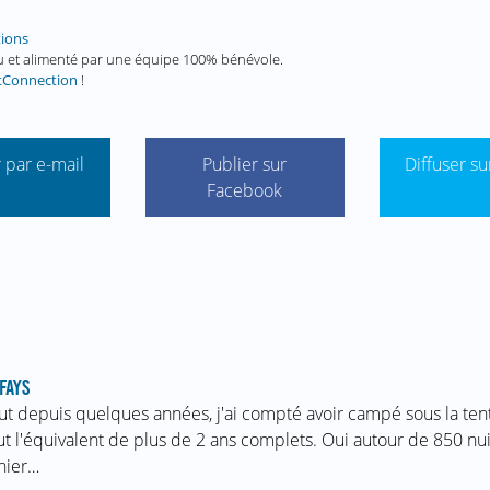
tions
enu et alimenté par une équipe 100% bénévole.
tConnection
!
 par e-mail
Publier sur
Diffuser su
Facebook
FAYS
ut depuis quelques années, j'ai compté avoir campé sous la te
ut l'équivalent de plus de 2 ans complets. Oui autour de 850 nui
nier…