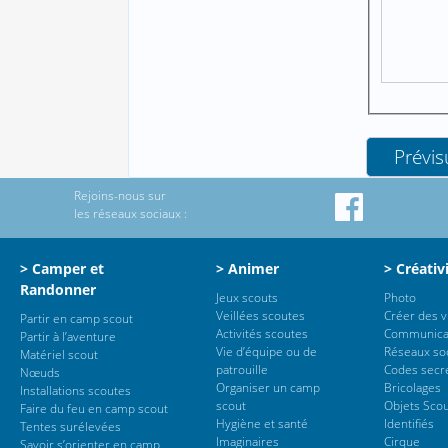
Rejoins-nous sur
les réseaux sociaux :
> Camper et
> Animer
> Créativ
Randonner
Jeux scouts
Photo
Veillées scoutes
Créer des 
Partir en camp scout
Activités scoutes
Communica
Partir à l’aventure
Vie d’équipe ou de
Réseaux so
Matériel scout
patrouille
Codes secr
Nœuds
Organiser un camp
Bricolages
Installations scoutes
scout
Objets Sco
Faire du feu en camp scout
Hygiène et santé
Identifiés
Tentes surélevées
Imaginaires
Cirque
Savoir s’orienter en camp