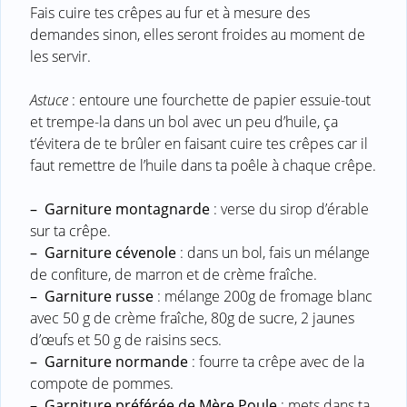
Fais cuire tes crêpes au fur et à mesure des
demandes sinon, elles seront froides au moment de
les servir.
Astuce
: entoure une fourchette de papier essuie-tout
et trempe-la dans un bol avec un peu d’huile, ça
t’évitera de te brûler en faisant cuire tes crêpes car il
faut remettre de l’huile dans ta poêle à chaque crêpe.
–
Garniture montagnarde
: verse du sirop d’érable
sur ta crêpe.
–
Garniture cévenole
: dans un bol, fais un mélange
de confiture, de marron et de crème fraîche.
–
Garniture russe
: mélange 200g de fromage blanc
avec 50 g de crème fraîche, 80g de sucre, 2 jaunes
d’œufs et 50 g de raisins secs.
–
Garniture normande
: fourre ta crêpe avec de la
compote de pommes.
–
Garniture préférée de Mère Poule
: mets dans ta