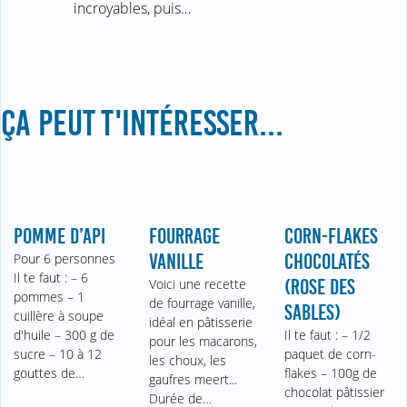
incroyables, puis…
ÇA PEUT T'INTÉRESSER...
POMME D’API
FOURRAGE
CORN-FLAKES
Pour 6 personnes
VANILLE
CHOCOLATÉS
Il te faut : – 6
Voici une recette
(ROSE DES
pommes – 1
de fourrage vanille,
SABLES)
cuillère à soupe
idéal en pâtisserie
d'huile – 300 g de
Il te faut : – 1/2
pour les macarons,
sucre – 10 à 12
paquet de corn-
les choux, les
gouttes de…
flakes – 100g de
gaufres meert...
chocolat pâtissier
Durée de…