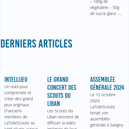
– 100g de
végétaline – 50g
de sucre glace –…
DERNIERS ARTICLES
INTELLIJEU
LE GRAND
ASSEMBLÉE
Un outil pour
CONCERT DES
GÉNÉRALE 2024
comprendre et
SCOUTS DU
Le 12 octobre
créer des grand
2024,
LIBAN
jeux originaux.
LaToileScoute
D'anciens
Les Scouts du
tenait son
membres de
Liban viennent de
assemblée
LaToileScoute se
diffuser la vidéo
générale à Savigny-
sont réunis autour
intégrale de leur