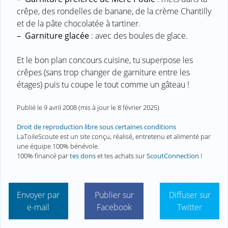
crêpe, des rondelles de banane, de la crème Chantilly
et de la pâte chocolatée à tartiner.
–
Garniture glacée
: avec des boules de glace.
Et le bon plan concours cuisine, tu superpose les
crêpes (sans trop changer de garniture entre les
étages) puis tu coupe le tout comme un gâteau !
Publié le
9 avril 2008
(mis à jour le
8 février 2025
)
Droit de reproduction libre sous certaines conditions
LaToileScoute est un site conçu, réalisé, entretenu et alimenté par
une équipe 100% bénévole.
100% financé par
tes dons
et tes achats sur
ScoutConnection
!
Envoyer par
Publier sur
Diffuser sur
e-mail
Facebook
Twitter