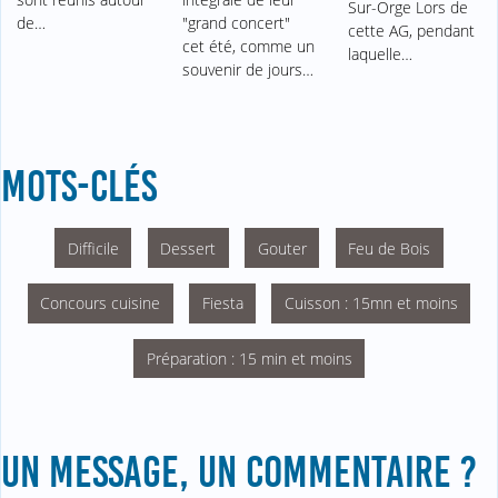
Sur-Orge Lors de
de…
"grand concert"
cette AG, pendant
cet été, comme un
laquelle…
souvenir de jours…
MOTS-CLÉS
Difficile
Dessert
Gouter
Feu de Bois
Concours cuisine
Fiesta
Cuisson : 15mn et moins
Préparation : 15 min et moins
UN MESSAGE, UN COMMENTAIRE ?