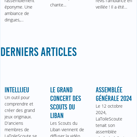
rassemblement
revis l'ambiance en
chante…
éponyme. Une
veillée ! Il a été…
ambiance de
dingues,…
DERNIERS ARTICLES
INTELLIJEU
LE GRAND
ASSEMBLÉE
Un outil pour
CONCERT DES
GÉNÉRALE 2024
comprendre et
SCOUTS DU
Le 12 octobre
créer des grand
2024,
LIBAN
jeux originaux.
LaToileScoute
D'anciens
Les Scouts du
tenait son
membres de
Liban viennent de
assemblée
LaToileScoute se
diffuser la vidéo