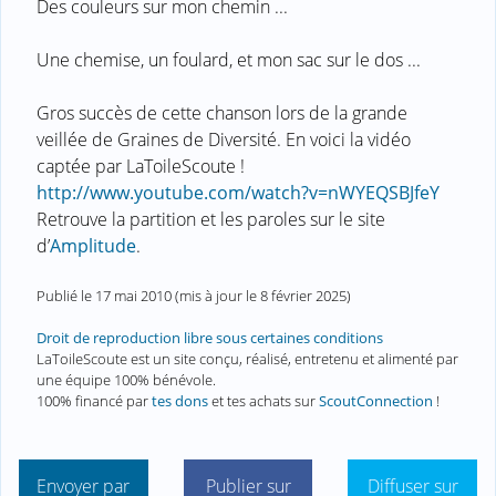
Des couleurs sur mon chemin ...
Une chemise, un foulard, et mon sac sur le dos ...
Gros succès de cette chanson lors de la grande
veillée de Graines de Diversité. En voici la vidéo
captée par LaToileScoute !
http://www.youtube.com/watch?v=nWYEQSBJfeY
Retrouve la partition et les paroles sur le site
d’
Amplitude
.
Publié le
17 mai 2010
(mis à jour le
8 février 2025
)
Droit de reproduction libre sous certaines conditions
LaToileScoute est un site conçu, réalisé, entretenu et alimenté par
une équipe 100% bénévole.
100% financé par
tes dons
et tes achats sur
ScoutConnection
!
Envoyer par
Publier sur
Diffuser sur