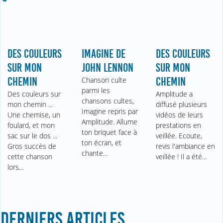
DES COULEURS
IMAGINE DE
DES COULEURS
SUR MON
JOHN LENNON
SUR MON
CHEMIN
Chanson culte
CHEMIN
parmi les
Des couleurs sur
Amplitude a
chansons cultes,
mon chemin ...
diffusé plusieurs
Imagine repris par
Une chemise, un
vidéos de leurs
Amplitude. Allume
foulard, et mon
prestations en
ton briquet face à
sac sur le dos ...
veillée. Ecoute,
ton écran, et
Gros succès de
revis l'ambiance en
chante…
cette chanson
veillée ! Il a été…
lors…
DERNIERS ARTICLES