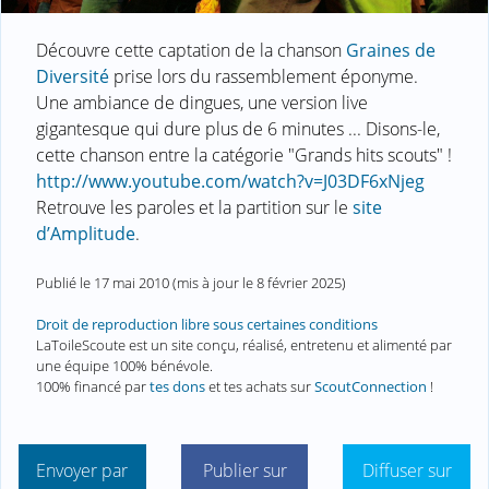
Découvre cette captation de la chanson
Graines de
Diversité
prise lors du rassemblement éponyme.
Une ambiance de dingues, une version live
gigantesque qui dure plus de 6 minutes ... Disons-le,
cette chanson entre la catégorie "Grands hits scouts" !
http://www.youtube.com/watch?v=J03DF6xNjeg
Retrouve les paroles et la partition sur le
site
d’Amplitude
.
Publié le
17 mai 2010
(mis à jour le
8 février 2025
)
Droit de reproduction libre sous certaines conditions
LaToileScoute est un site conçu, réalisé, entretenu et alimenté par
une équipe 100% bénévole.
100% financé par
tes dons
et tes achats sur
ScoutConnection
!
Envoyer par
Publier sur
Diffuser sur