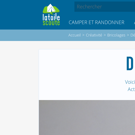
CAMPER ET RANDONNER
Accueil
>
Créativité
>
Bricolages
>
Dé
D
Voic
Act