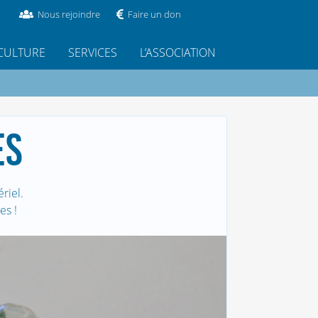
Nous rejoindre
Faire un don
CULTURE
SERVICES
L’ASSOCIATION
ES
riel.
es !