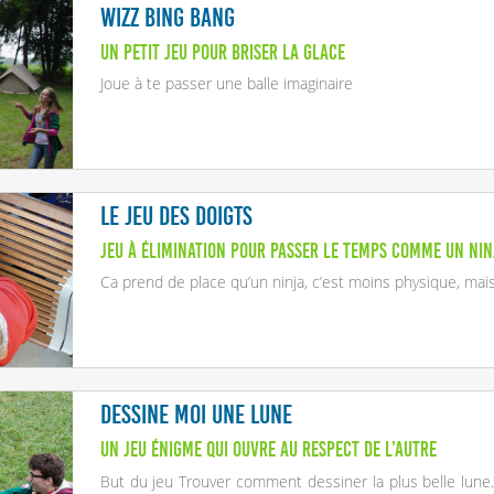
Wizz bing bang
Un petit jeu pour briser la glace
Joue à te passer une balle imaginaire
Le jeu des doigts
Jeu à élimination pour passer le temps comme un Nin
Ca prend de place qu’un ninja, c’est moins physique, mais i
Dessine moi une lune
Un jeu énigme qui ouvre au respect de l’autre
But du jeu Trouver comment dessiner la plus belle lune. É