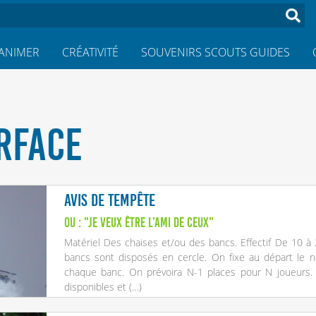
ANIMER
CRÉATIVITÉ
SOUVENIRS SCOUTS GUIDES
URFACE
Avis de tempête
ou : "je veux être l’ami de ceux"
Matériel Des chaises et/ou des bancs. Effectif De 10 à
bancs sont disposés en cercle. On fixe au départ le n
chaque banc. On prévoira N-1 places pour N joueurs. 
disponibles et (…)