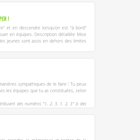
per !
re" et en descendre lorsqu’on est "à bord"
ouer en équipes. Description détaillée Mise
les jeunes sont assis en dehors des limites
e manières sympathiques de le faire ! Tu peux
unes les équipes que tu as constituées, selon
istribuant des numéros "1, 2, 3, 1, 2, 3" à des
 fait ça.