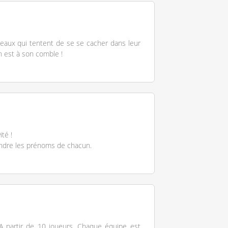
eaux qui tentent de se se cacher dans leur
 est à son comble !
té !
endre les prénoms de chacun.
 A partir de 10 joueurs. Chaque équipe est