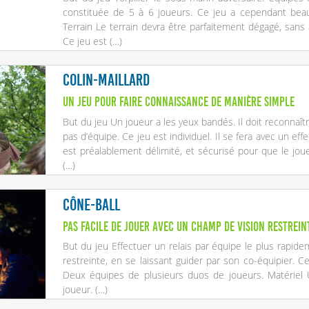
constituée de 5 à 6 joueurs. Ce jeu a cependant beauc
Terrain Le terrain devra être parfaitement dégagé, sans 
Ce jeu est (…)
Colin-maillard
Un jeu pour faire connaissance de manière simple
But du jeu Un joueur a les yeux bandés. Il doit reconnaîtr
pas d’équipe. Ce jeu est individuel. Il se fera avec un eff
est préalablement délimité, et sécurisé pour que le jo
(…)
Cône-ball
Pas facile de jouer avec un champ de vision restreint
But du jeu Effectuer un relais par équipe le plus rapidem
restreinte, en se laissant guider par son co-équipier. Ce
Deux équipes de plusieurs duos de joueurs. Matériel 
joueur. (…)