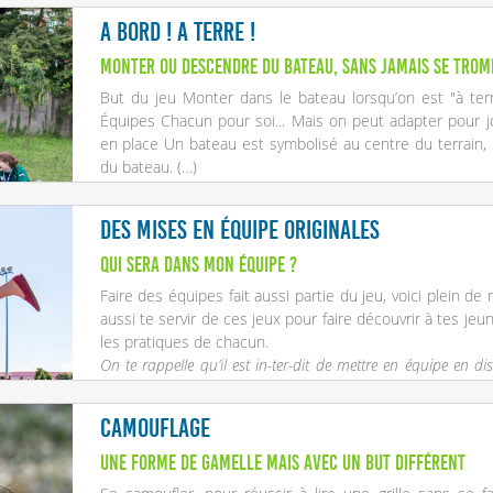
A bord ! A terre !
Monter ou descendre du bateau, sans jamais se trom
But du jeu Monter dans le bateau lorsqu’on est "à ter
Équipes Chacun pour soi... Mais on peut adapter pour j
en place Un bateau est symbolisé au centre du terrain, 
du bateau. (…)
Des mises en équipe originales
Qui sera dans mon équipe ?
Faire des équipes fait aussi partie du jeu, voici plein d
aussi te servir de ces jeux pour faire découvrir à tes je
les pratiques de chacun.
On te rappelle qu’il est in-ter-dit de mettre en équipe en d
personnes en cercle. Des bébés louveteaux
?
meurent quand tu
Camouflage
Une forme de gamelle mais avec un but différent