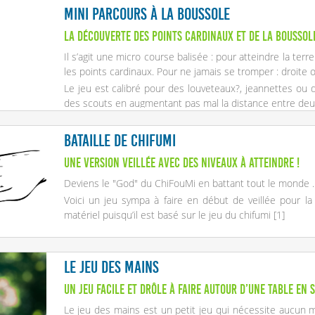
Mini parcours à la boussole
La découverte des points cardinaux et de la boussol
Il s’agit une micro course balisée : pour atteindre la terre
les points cardinaux. Pour ne jamais se tromper : droite 
Le jeu est calibré pour des louveteaux
?
, jeannettes ou d
des scouts en augmentant pas mal la distance entre deu
Bataille de Chifumi
Une version veillée avec des niveaux à atteindre !
Deviens le "God" du ChiFouMi en battant tout le monde .
Voici un jeu sympa à faire en début de veillée pour l
matériel puisqu’il est basé sur le jeu du chifumi
[
1
]
Le jeu des mains
Un jeu facile et drôle à faire autour d’une table en 
Le jeu des mains est un petit jeu qui nécessite aucun ma