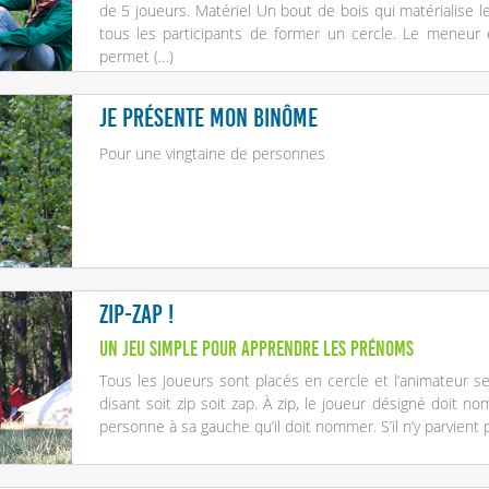
de 5 joueurs. Matériel Un bout de bois qui matérialise 
tous les participants de former un cercle. Le meneur 
permet (…)
Je présente mon binôme
Pour une vingtaine de personnes
Zip-Zap !
Un jeu simple pour apprendre les prénoms
Tous les joueurs sont placés en cercle et l’animateur s
disant soit zip soit zap. À zip, le joueur désigné doit no
personne à sa gauche qu’il doit nommer. S’il n’y parvient pa