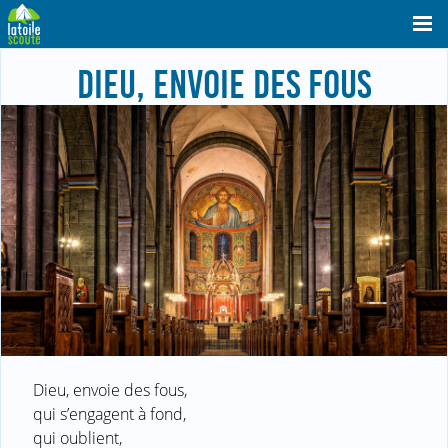
DIEU, ENVOIE DES FOUS
Dieu, envoie des fous,
qui s’engagent à fond,
qui oublient,