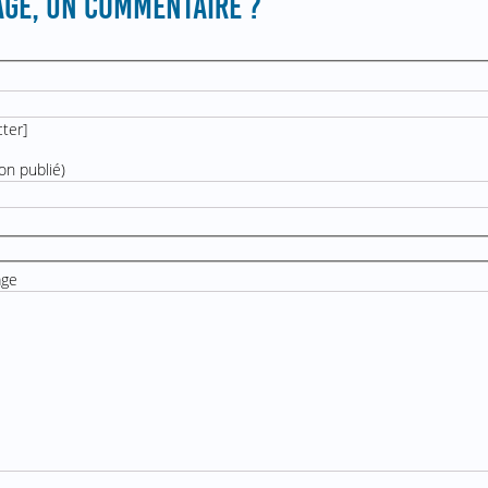
GE, UN COMMENTAIRE ?
cter
]
on publié)
age