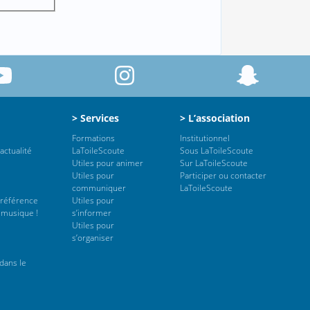
> Services
> L’association
Formations
Institutionnel
actualité
LaToileScoute
Sous LaToileScoute
Utiles pour animer
Sur LaToileScoute
Utiles pour
Participer ou contacter
communiquer
LaToileScoute
 référence
Utiles pour
 musique !
s’informer
Utiles pour
s’organiser
dans le