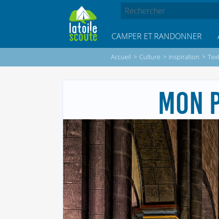
CAMPER ET RANDONNER
Accueil
>
Culture
>
Inspiration
>
Text
MON P