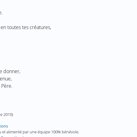
e.
en toutes tes créatures,
e donner,
tenue,
 Père.
e 2010
)
tions
enu et alimenté par une équipe 100% bénévole.