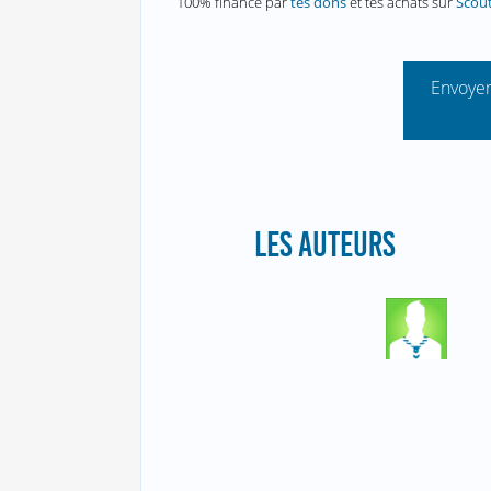
100% financé par
tes dons
et tes achats sur
Scou
Envoyer
LES AUTEURS