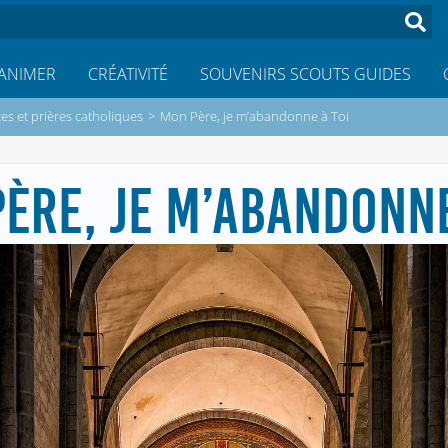
ANIMER
CRÉATIVITÉ
SOUVENIRS SCOUTS GUIDES
es et prières catholiques
>
Mon Père, je m’abandonne à Toi
ÈRE, JE M’ABANDONNE