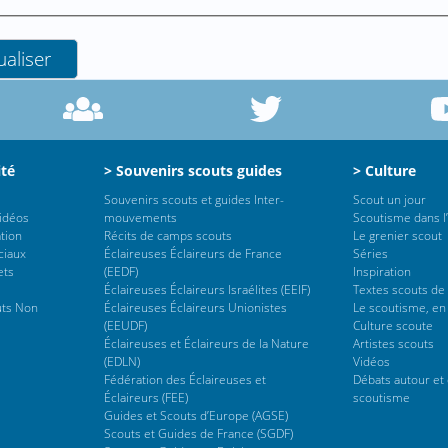
ité
> Souvenirs scouts guides
> Culture
Souvenirs scouts et guides Inter-
Scout un jour
vidéos
mouvements
Scoutisme dans l’
tion
Récits de camps scouts
Le grenier scout
ciaux
Éclaireuses Éclaireurs de France
Séries
ets
(EEDF)
Inspiration
Éclaireuses Éclaireurs Israélites (EEIF)
Textes scouts de
uts Non
Éclaireuses Éclaireurs Unionistes
Le scoutisme, en
(EEUDF)
Culture scoute
Éclaireuses et Éclaireurs de la Nature
Artistes scouts
(EDLN)
Vidéos
Fédération des Éclaireuses et
Débats autour et 
Éclaireurs (FEE)
scoutisme
Guides et Scouts d’Europe (AGSE)
Scouts et Guides de France (SGDF)