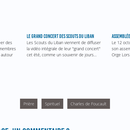
ASSEMBLÉE
LE GRAND CONCERT DES SCOUTS DU LIBAN
Le 12 oct
éer des
Les Scouts du Liban viennent de diffuser
son assem
s membres
la vidéo intégrale de leur "grand concert"
Orge Lors
 autour
cet été, comme un souvenir de jours…
Prière
Spirituel
Charles de Foucault