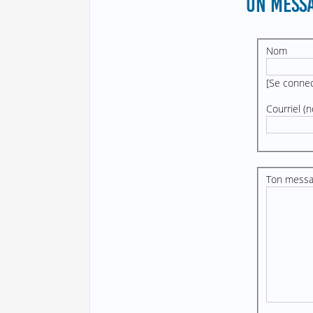
UN MESSA
Nom
[
Se conne
Courriel (n
Ton mess