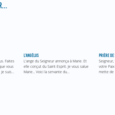
...
PRIÈRE DE 
L’ANGÉLUS
Seigneur,
s. Faites
L'ange du Seigneur annonça à Marie. Et
votre Paix 
ique vous
elle conçut du Saint-Esprit. Je vous salue
mette de l
. Je suis…
Marie... Voici la servante du…