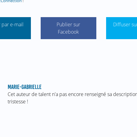
tConnection
!
 par e-mail
Publier sur
Diffuser su
Facebook
MARIE-GABRIELLE
Cet auteur de talent n'a pas encore renseigné sa description
tristesse !