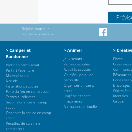
Rejoins-nous sur
les réseaux sociaux :
> Camper et
> Animer
> Créativ
Randonner
Jeux scouts
Photo
Veillées scoutes
Créer des 
Partir en camp scout
Activités scoutes
Communica
Partir à l’aventure
Vie d’équipe ou de
Réseaux so
Matériel scout
patrouille
Codes secr
Nœuds
Organiser un camp
Bricolages
Installations scoutes
scout
Objets Sco
Faire du feu en camp scout
Hygiène et santé
Identifiés
Tentes surélevées
Imaginaires
Cirque
Savoir s’orienter en camp
Animation spirituelle
scout
Observer la nature en camp
scout
Recettes de cuisine en
camp scout