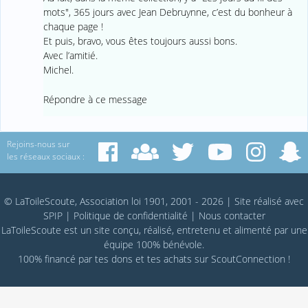
mots", 365 jours avec Jean Debruynne, c’est du bonheur à
chaque page !
Et puis, bravo, vous êtes toujours aussi bons.
Avec l’amitié.
Michel.
Répondre à ce message
Rejoins-nous sur
les réseaux sociaux :
© LaToileScoute, Association loi 1901, 2001 - 2026
|
Site réalisé avec
SPIP
|
Politique de confidentialité
|
Nous contacter
LaToileScoute est un site conçu, réalisé, entretenu et alimenté par une
équipe 100% bénévole.
100% financé par
tes dons
et tes achats sur
ScoutConnection
!