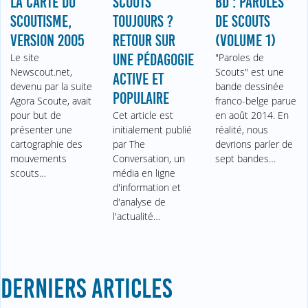
LA CARTE DU
SCOUTS
BD : PAROLES
SCOUTISME,
TOUJOURS ?
DE SCOUTS
VERSION 2005
RETOUR SUR
(VOLUME 1)
Le site
UNE PÉDAGOGIE
"Paroles de
Newscout.net,
Scouts" est une
ACTIVE ET
devenu par la suite
bande dessinée
POPULAIRE
Agora Scoute, avait
franco-belge parue
pour but de
Cet article est
en août 2014. En
présenter une
initialement publié
réalité, nous
cartographie des
par The
devrions parler de
mouvements
Conversation, un
sept bandes…
scouts…
média en ligne
d'information et
d'analyse de
l'actualité…
DERNIERS ARTICLES