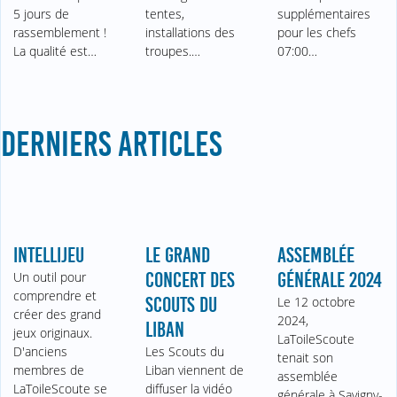
5 jours de
tentes,
supplémentaires
rassemblement !
installations des
pour les chefs
La qualité est…
troupes.…
07:00…
DERNIERS ARTICLES
INTELLIJEU
LE GRAND
ASSEMBLÉE
Un outil pour
CONCERT DES
GÉNÉRALE 2024
comprendre et
SCOUTS DU
Le 12 octobre
créer des grand
2024,
LIBAN
jeux originaux.
LaToileScoute
D'anciens
Les Scouts du
tenait son
membres de
Liban viennent de
assemblée
LaToileScoute se
diffuser la vidéo
générale à Savigny-