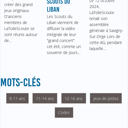
SCOUTS DU
Le 12 octobre
créer des grand
2024,
LIBAN
jeux originaux.
LaToileScoute
D'anciens
Les Scouts du
tenait son
membres de
Liban viennent de
assemblée
LaToileScoute se
diffuser la vidéo
générale à Savigny-
sont réunis autour
intégrale de leur
Sur-Orge Lors de
de…
"grand concert"
cette AG, pendant
cet été, comme un
laquelle…
souvenir de jours…
MOTS-CLÉS
8-11 ans
11-14 ans
12-16 ans
Jeux de pistes
Codes