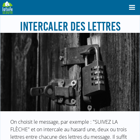
INTERCALER DES LETTRES
On choisit le message, par exemple : "SUIVEZ LA
FLÈCHE" et on intercale au hasard une, deux ou trois
lettres entre chacune des lettres du message. Il suffit