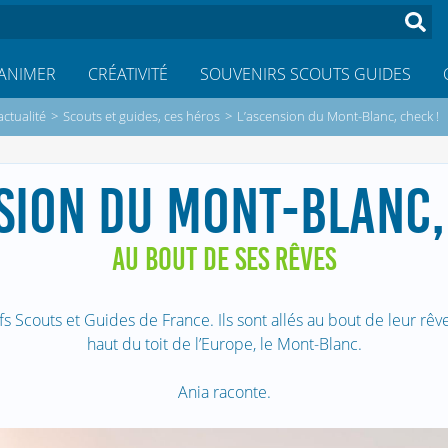
ANIMER
CRÉATIVITÉ
SOUVENIRS SCOUTS GUIDES
actualité
>
Scouts et guides, ces héros
>
L’ascension du Mont-Blanc, check !
SION DU MONT-BLANC,
AU BOUT DE SES RÊVES
fs Scouts et Guides de France. Ils sont allés au bout de leur rêv
haut du toit de l’Europe, le Mont-Blanc.
Ania raconte.