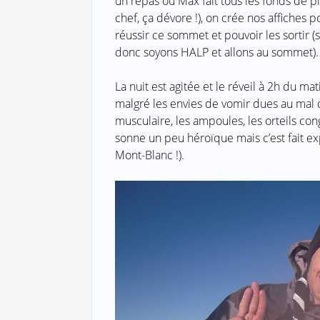
un repas où Max fait tous les fonds de pl
chef, ça dévore !), on crée nos affiches
réussir ce sommet et pouvoir les sortir (s
donc soyons HALP et allons au sommet).
La nuit est agitée et le réveil à 2h du mati
malgré les envies de vomir dues au mal d
musculaire, les ampoules, les orteils con
sonne un peu héroïque mais c’est fait ex
Mont-Blanc !).