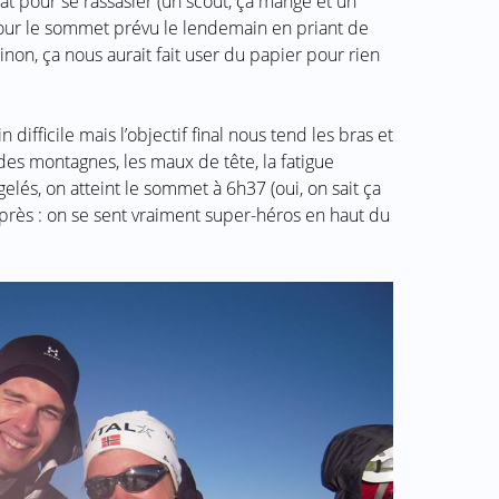
at pour se rassasier (un scout, ça mange et un
 pour le sommet prévu le lendemain en priant de
inon, ça nous aurait fait user du papier pour rien
n difficile mais l’objectif final nous tend les bras et
es montagnes, les maux de tête, la fatigue
gelés, on atteint le sommet à 6h37 (oui, on sait ça
près : on se sent vraiment super-héros en haut du