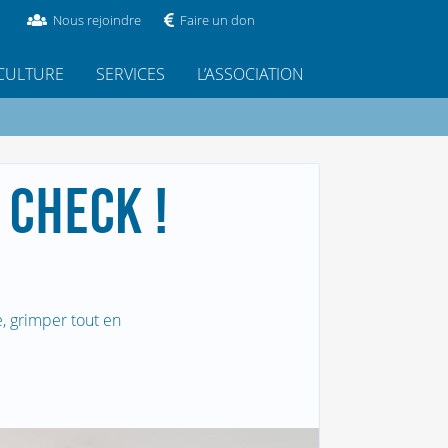
Nous rejoindre
Faire un don
CULTURE
SERVICES
L’ASSOCIATION
 CHECK !
e, grimper tout en