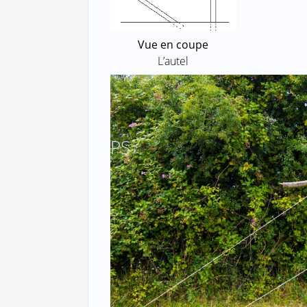
Vue en coupe
L’autel
Vue gén
?
Source : Meute louveteaux
St François de S
PS
Publié le
6 août 2007
(mis à jour le
13 novembre 
Droit de reproduction libre sous certaines condi
LaToileScoute est un site conçu, réalisé, entret
100% financé par
tes dons
et tes achats sur
Scou
Envoyer