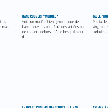
BANC COUVERT "MODULO"
TABLE "H
Voici un modèle bien sympathique de
 les
Pas facile
banc "couvert", pour faire des veillées ou
e mais
vingt ou t
de conseils dehors, même lorsqu'il pleut.
.
turbulents
Il…
ASSEMBLÉE
LE GRAND CONCERT DES SCOUTS DU LIBAN