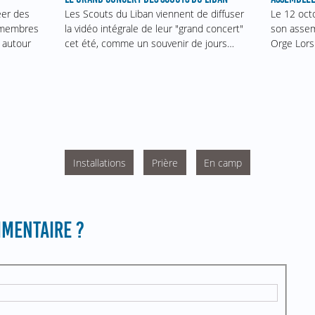
Le 12 oct
éer des
Les Scouts du Liban viennent de diffuser
son assem
s membres
la vidéo intégrale de leur "grand concert"
Orge Lors
 autour
cet été, comme un souvenir de jours…
Installations
Prière
En camp
MENTAIRE ?