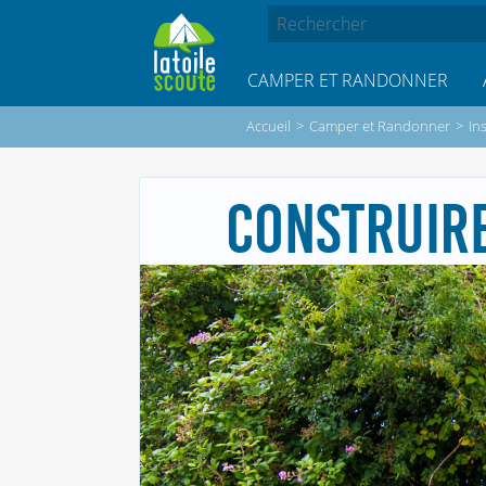
CAMPER ET RANDONNER
Accueil
>
Camper et Randonner
>
In
CONSTRUIRE