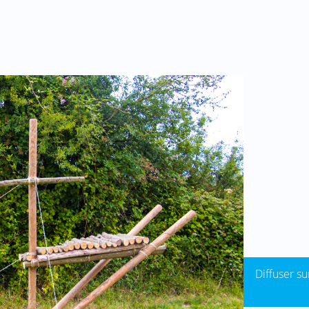
érale de l’autel
ales - 1ère Sallanches
2023
)
tions
enu et alimenté par une équipe 100% bénévole.
tConnection
!
 par e-mail
Publier sur
Diffuser su
Facebook