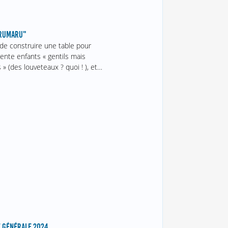
URUMARU"
 de construire une table pour
rente enfants « gentils mais
 » (des louveteaux ? quoi ! ), et…
 GÉNÉRALE 2024