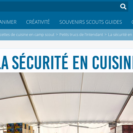
ANIMER
CRÉATIVITÉ
SOUVENIRS SCOUTS GUIDES
cettes de cuisine en camp scout
>
Petits trucs de l’intendant
>
La sécurité en
LA SÉCURITÉ EN CUISIN