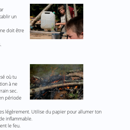
ar
tablir un
e doit être
.
isé où tu
tion à ne
rain sec.
 en période
es légèrement. Utilise du papier pour allumer ton
ide inflammable.
ent le feu.