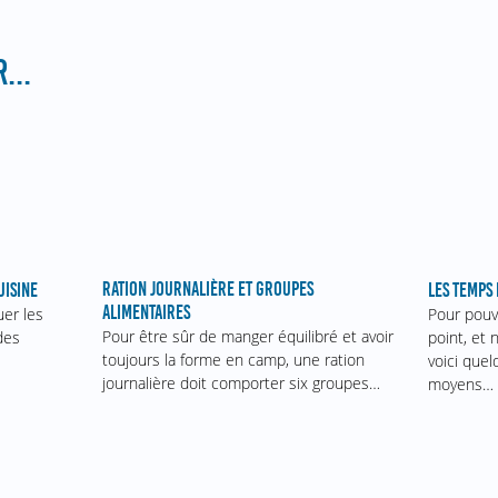
...
RATION JOURNALIÈRE ET GROUPES
UISINE
LES TEMPS
ALIMENTAIRES
uer les
Pour pouv
Pour être sûr de manger équilibré et avoir
des
point, et 
toujours la forme en camp, une ration
voici que
journalière doit comporter six groupes…
moyens…