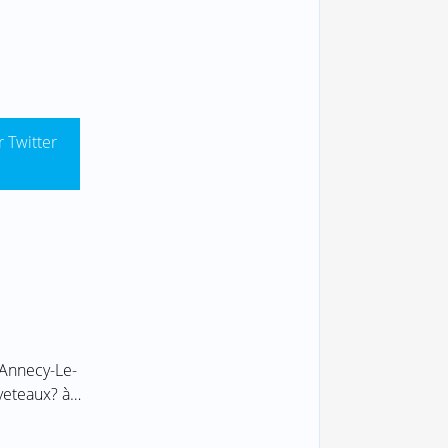
r Twitter
 Annecy-Le-
uveteaux? à…