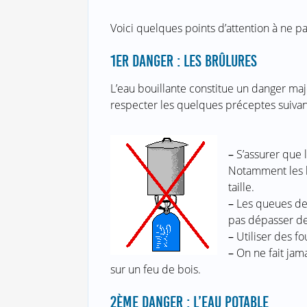
Voici quelques points d’attention à ne pa
1ER DANGER : LES BRÛLURES
L’eau bouillante constitue un danger majeu
respecter les quelques préceptes suivan
–
S’assurer que l
Notamment les b
taille.
–
Les queues des
pas dépasser dev
–
Utiliser des f
–
On ne fait jama
sur un feu de bois.
2ÈME DANGER : L’EAU POTABLE