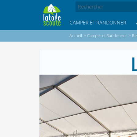
CAMPER ET RANDONNER
Accueil
>
Camper et Randonner
>
Re