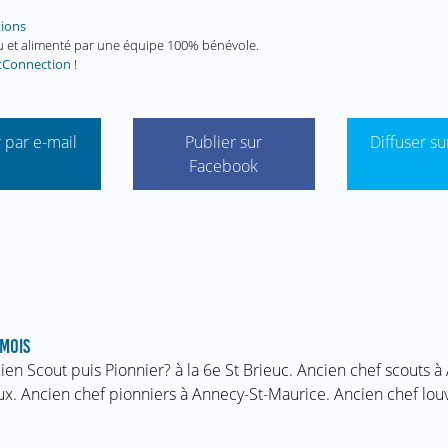
tions
enu et alimenté par une équipe 100% bénévole.
tConnection
!
 par e-mail
Publier sur
Diffuser su
Facebook
MOIS
ien Scout puis Pionnier? à la 6e St Brieuc. Ancien chef scouts à
ux. Ancien chef pionniers à Annecy-St-Maurice. Ancien chef lo