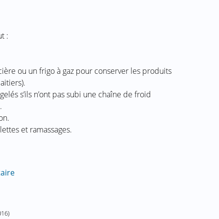
t :
cière ou un frigo à gaz pour conserver les produits
itiers).
lés s’ils n’ont pas subi une chaîne de froid
.
on.
lettes et ramassages.
taire
016
)