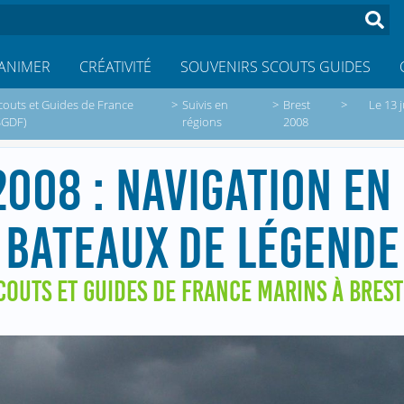
ANIMER
CRÉATIVITÉ
SOUVENIRS SCOUTS GUIDES
couts et Guides de France
>
Suivis en
>
Brest
>
Le 13 
SGDF)
régions
2008
 2008 : NAVIGATION E
BATEAUX DE LÉGENDE
COUTS ET GUIDES DE FRANCE MARINS À BRES