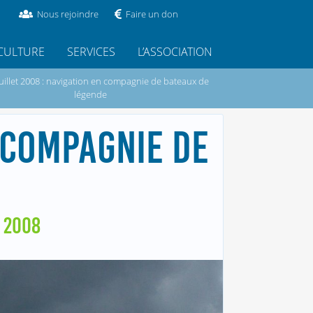
Nous rejoindre
Faire un don
CULTURE
SERVICES
L’ASSOCIATION
juillet 2008 : navigation en compagnie de bateaux de
légende
N COMPAGNIE DE
T 2008