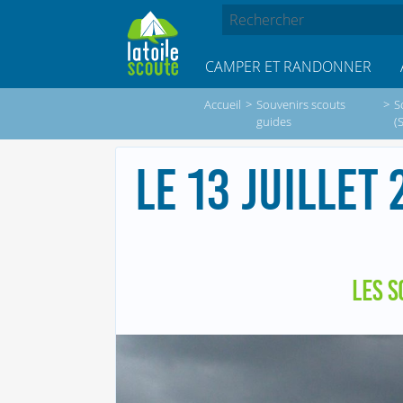
CAMPER ET RANDONNER
Accueil
>
Souvenirs scouts
>
S
guides
(
LE 13 JUILLET
LES S