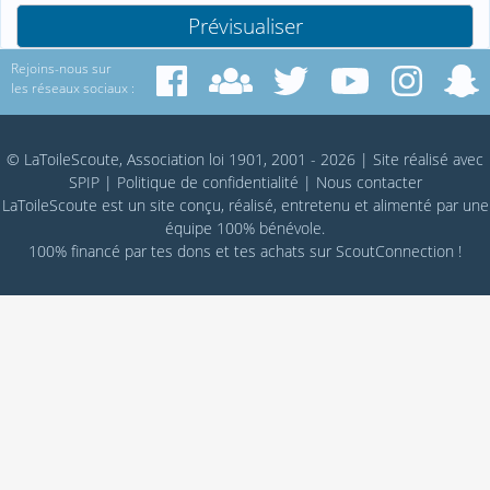
Rejoins-nous sur
les réseaux sociaux :
© LaToileScoute, Association loi 1901, 2001 - 2026
|
Site réalisé avec
SPIP
|
Politique de confidentialité
|
Nous contacter
LaToileScoute est un site conçu, réalisé, entretenu et alimenté par une
équipe 100% bénévole.
100% financé par
tes dons
et tes achats sur
ScoutConnection
!