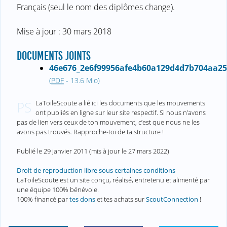
Français (seul le nom des diplômes change).
Mise à jour : 30 mars 2018
DOCUMENTS JOINTS
46e676_2e6f99956afe4b60a129d4d7b704aa25
(
PDF
-
13.6 Mio
)
LaToileScoute a lié ici les documents que les mouvements
PS
ont publiés en ligne sur leur site respectif. Si nous n’avons
pas de lien vers ceux de ton mouvement, c’est que nous ne les
avons pas trouvés. Rapproche-toi de ta structure !
Publié le
29 janvier 2011
(mis à jour le
27 mars 2022
)
Droit de reproduction libre sous certaines conditions
LaToileScoute est un site conçu, réalisé, entretenu et alimenté par
une équipe 100% bénévole.
100% financé par
tes dons
et tes achats sur
ScoutConnection
!