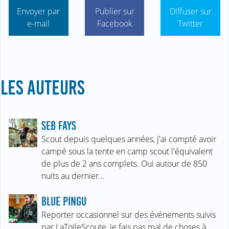
Envoyer par
Publier sur
Diffuser sur
e-mail
Facebook
Twitter
LES AUTEURS
SEB FAYS
Scout depuis quelques années, j'ai compté avoir
campé sous la tente en camp scout l'équivalent
de plus de 2 ans complets. Oui autour de 850
nuits au dernier…
BLUE PINGU
Reporter occasionnel sur des événements suivis
par LaToileScoute, je fais pas mal de choses à