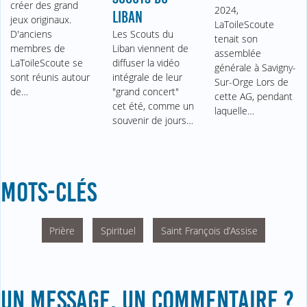
créer des grand
2024,
LIBAN
jeux originaux.
LaToileScoute
D'anciens
Les Scouts du
tenait son
membres de
Liban viennent de
assemblée
LaToileScoute se
diffuser la vidéo
générale à Savigny-
sont réunis autour
intégrale de leur
Sur-Orge Lors de
de…
"grand concert"
cette AG, pendant
cet été, comme un
laquelle…
souvenir de jours…
MOTS-CLÉS
Prière
Spirituel
Saint François d’Assise
UN MESSAGE, UN COMMENTAIRE ?