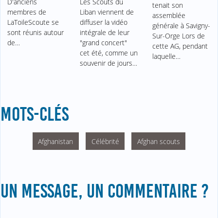
D'anciens
Les Scouts du
tenait son
membres de
Liban viennent de
assemblée
LaToileScoute se
diffuser la vidéo
générale à Savigny-
sont réunis autour
intégrale de leur
Sur-Orge Lors de
de…
"grand concert"
cette AG, pendant
cet été, comme un
laquelle…
souvenir de jours…
MOTS-CLÉS
Afghanistan
Célébrité
Afghan scouts
UN MESSAGE, UN COMMENTAIRE ?