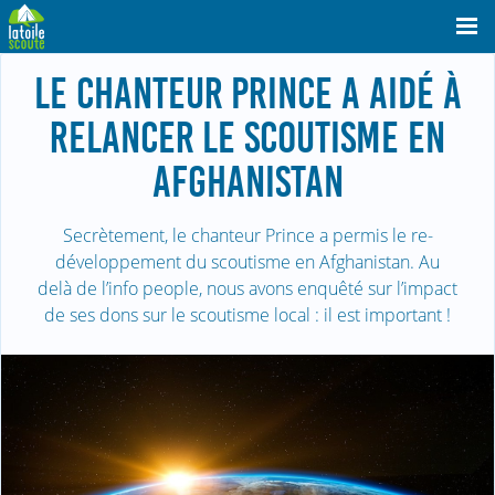
LE CHANTEUR PRINCE A AIDÉ À
RELANCER LE SCOUTISME EN
AFGHANISTAN
Secrètement, le chanteur Prince a permis le re-
développement du scoutisme en Afghanistan. Au
delà de l’info people, nous avons enquêté sur l’impact
de ses dons sur le scoutisme local : il est important !