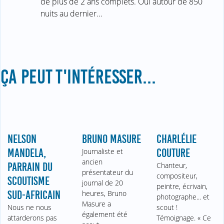
de plus de 2 ans complets. Oui autour de 850
nuits au dernier…
ÇA PEUT T'INTÉRESSER...
NELSON
BRUNO MASURE
CHARLÉLIE
MANDELA,
Journaliste et
COUTURE
ancien
PARRAIN DU
Chanteur,
présentateur du
compositeur,
SCOUTISME
journal de 20
peintre, écrivain,
SUD-AFRICAIN
heures, Bruno
photographe... et
Masure a
Nous ne nous
scout !
également été
attarderons pas
Témoignage. « Ce