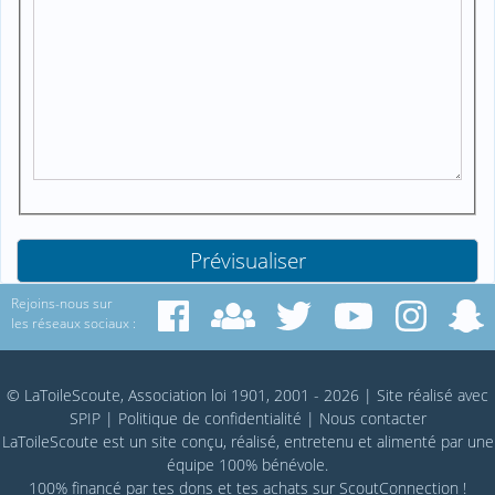
Rejoins-nous sur
les réseaux sociaux :
© LaToileScoute, Association loi 1901, 2001 - 2026
|
Site réalisé avec
SPIP
|
Politique de confidentialité
|
Nous contacter
LaToileScoute est un site conçu, réalisé, entretenu et alimenté par une
équipe 100% bénévole.
100% financé par
tes dons
et tes achats sur
ScoutConnection
!