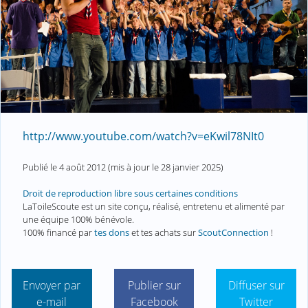
http://www.youtube.com/watch?v=eKwil78NIt0
Publié le
4 août 2012
(mis à jour le
28 janvier 2025
)
Droit de reproduction libre sous certaines conditions
LaToileScoute est un site conçu, réalisé, entretenu et alimenté par
une équipe 100% bénévole.
100% financé par
tes dons
et tes achats sur
ScoutConnection
!
Envoyer par
Publier sur
Diffuser sur
e-mail
Facebook
Twitter