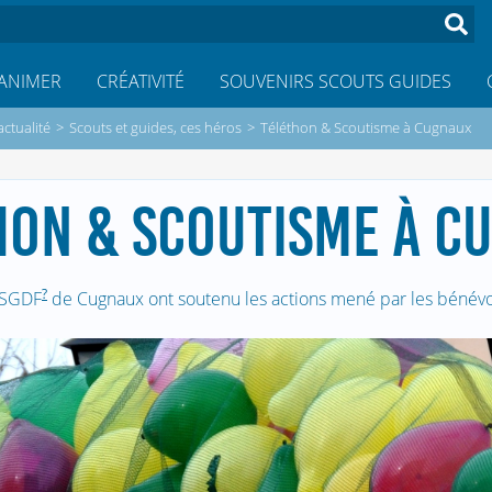
ANIMER
CRÉATIVITÉ
SOUVENIRS SCOUTS GUIDES
actualité
>
Scouts et guides, ces héros
>
Téléthon & Scoutisme à Cugnaux
HON & SCOUTISME À C
?
SGDF
de Cugnaux ont soutenu les actions mené par les bénévo