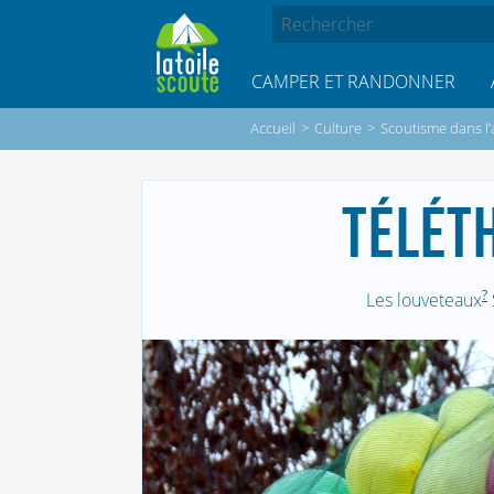
CAMPER ET RANDONNER
Accueil
>
Culture
>
Scoutisme dans l’
TÉLÉT
?
Les louveteaux