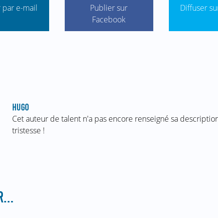
 par e-mail
Publier sur
Diffuser su
Facebook
HUGO
Cet auteur de talent n'a pas encore renseigné sa description
tristesse !
...