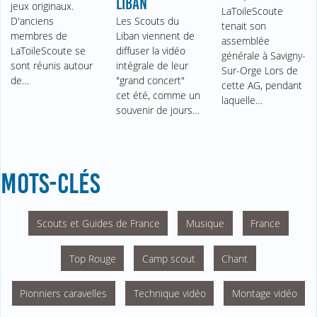
LIBAN
jeux originaux.
LaToileScoute
D'anciens
Les Scouts du
tenait son
membres de
Liban viennent de
assemblée
LaToileScoute se
diffuser la vidéo
générale à Savigny-
sont réunis autour
intégrale de leur
Sur-Orge Lors de
de…
"grand concert"
cette AG, pendant
cet été, comme un
laquelle…
souvenir de jours…
MOTS-CLÉS
Scouts et Guides de France
Musique
France
Top Rouge
Camp scout
Chant
Pionniers caravelles
Technique vidéo
Montage vidéo