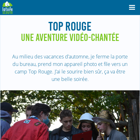
TOP ROUGE
UNE AVENTURE VIDÉO-CHANTÉE
Au milieu des vacances d’automne, je ferme la porte
du bureau, prend mon appareil photo et file vers un
camp Top Rouge. J’ai le sourire bien sûr, ça va être
une belle soirée.