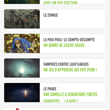
avec un peu d’action
Le Zombie
Le Piou piou/ Le Compte-Décompte
Un genre de cache cache
Vampires contre loup garous
Un jeu d’approche qui fait peur !
Le Phare
Une gamelle à sensations fortes
garanties ... la nuit !