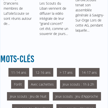
D'anciens
Les Scouts du
tenait son
membres de
Liban viennent de
assemblée
LaToileScoute se
diffuser la vidéo
générale à Savigny-
sont réunis autour
intégrale de leur
Sur-Orge Lors de
de…
"grand concert"
cette AG, pendant
cet été, comme un
laquelle…
souvenir de jours…
MOTS-CLÉS
11-14 ans
12-16 ans
> 17 ans
14-17 ans
Forêt
Avec cachettes
Jeux scouts : 1h à 2h
Jeux scouts : Jeu de Nuit
Jeux scouts : Jeu d'Approche