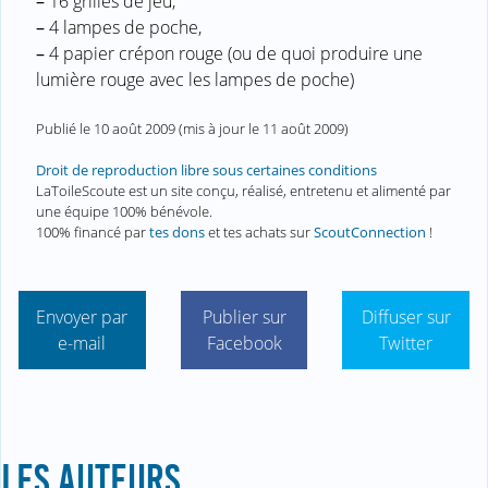
–
16 grilles de jeu,
–
4 lampes de poche,
–
4 papier crépon rouge (ou de quoi produire une
lumière rouge avec les lampes de poche)
Publié le
10 août 2009
(mis à jour le
11 août 2009
)
Droit de reproduction libre sous certaines conditions
LaToileScoute est un site conçu, réalisé, entretenu et alimenté par
une équipe 100% bénévole.
100% financé par
tes dons
et tes achats sur
ScoutConnection
!
Envoyer par
Publier sur
Diffuser sur
e-mail
Facebook
Twitter
LES AUTEURS