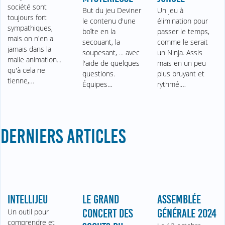
société sont
But du jeu Deviner
Un jeu à
toujours fort
le contenu d'une
élimination pour
sympathiques,
boîte en la
passer le temps,
mais on n'en a
secouant, la
comme le serait
jamais dans la
soupesant, ... avec
un Ninja. Assis
malle animation...
l'aide de quelques
mais en un peu
qu'à cela ne
questions.
plus bruyant et
tienne,…
Équipes…
rythmé.…
DERNIERS ARTICLES
INTELLIJEU
LE GRAND
ASSEMBLÉE
Un outil pour
CONCERT DES
GÉNÉRALE 2024
comprendre et