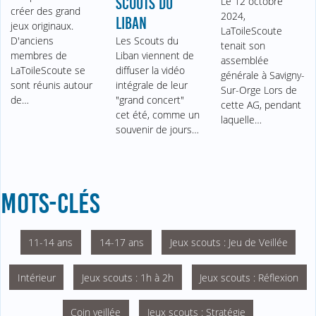
SCOUTS DU
Le 12 octobre
créer des grand
2024,
LIBAN
jeux originaux.
LaToileScoute
D'anciens
Les Scouts du
tenait son
membres de
Liban viennent de
assemblée
LaToileScoute se
diffuser la vidéo
générale à Savigny-
sont réunis autour
intégrale de leur
Sur-Orge Lors de
de…
"grand concert"
cette AG, pendant
cet été, comme un
laquelle…
souvenir de jours…
MOTS-CLÉS
11-14 ans
14-17 ans
Jeux scouts : Jeu de Veillée
Intérieur
Jeux scouts : 1h à 2h
Jeux scouts : Réflexion
Coin veillée
Jeux scouts : Stratégie