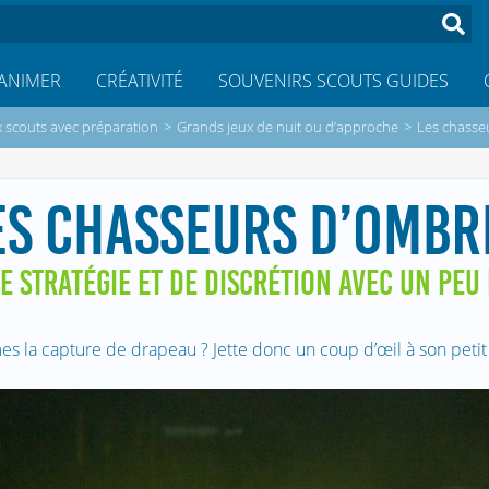
ANIMER
CRÉATIVITÉ
SOUVENIRS SCOUTS GUIDES
x scouts avec préparation
>
Grands jeux de nuit ou d’approche
>
Les chasse
ES CHASSEURS D’OMBR
E STRATÉGIE ET DE DISCRÉTION AVEC UN PEU
es la capture de drapeau ? Jette donc un coup d’œil à son petit 