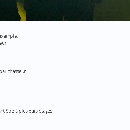
r exemple.
eur.
par chasseur
t être à plusieurs étages