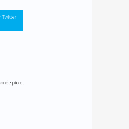
r Twitter
année pio et