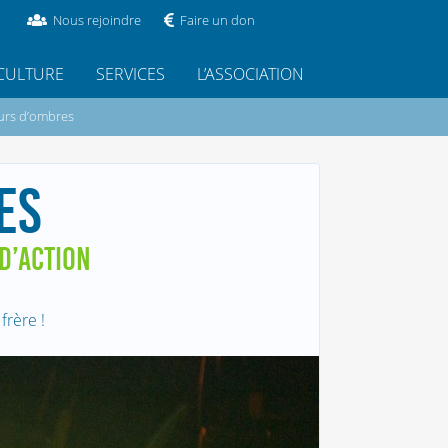
Nous rejoindre
Faire un don
CULTURE
SERVICES
L’ASSOCIATION
urs d’ombres
ES
 D’ACTION
frère !