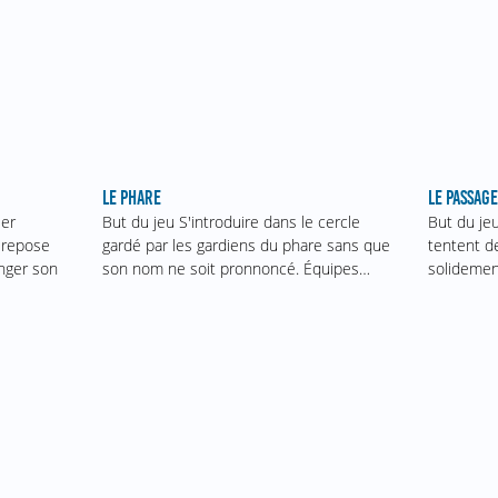
LE PASSAGE
LE PHARE
But du je
ser
But du jeu S'introduire dans le cercle
tentent d
 repose
gardé par les gardiens du phare sans que
solidemen
onger son
son nom ne soit pronnoncé. Équipes…