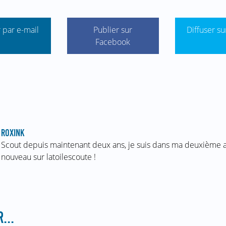
 par e-mail
Publier sur
Diffuser su
Facebook
ROXINK
Scout depuis maintenant deux ans, je suis dans ma deuxième 
nouveau sur latoilescoute !
...