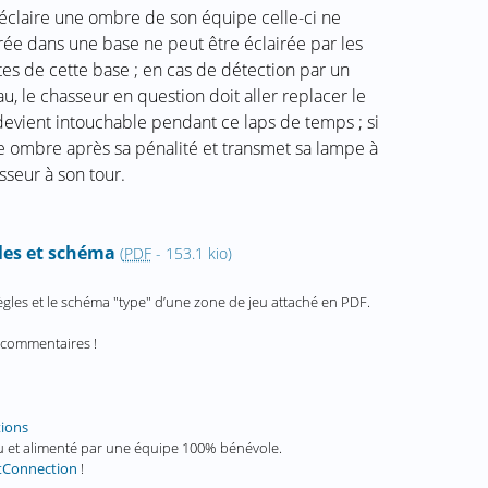
r éclaire une ombre de son équipe celle-ci ne
rée dans une base ne peut être éclairée par les
ites de cette base ; en cas de détection par un
 le chasseur en question doit aller replacer le
evient intouchable pendant ce laps de temps ; si
une ombre après sa pénalité et transmet sa lampe à
seur à son tour.
les et schéma
(
PDF
-
153.1 kio
)
ègles et le schéma "type" d’une zone de jeu attaché en PDF.
s commentaires !
tions
enu et alimenté par une équipe 100% bénévole.
tConnection
!