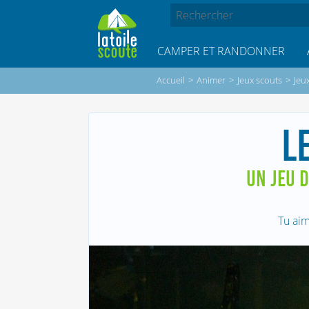
CAMPER ET RANDONNER
Accueil
>
Animer
>
Jeux scouts
>
Jeu
L
UN JEU D
Tu aim