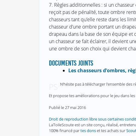
7. Règles additionnelles : si un chasseu
reçoit pas de pénalité, toute ombre rent
chasseurs tant qu’elle reste dans les lim
chasseur d’une ombre portant un drapeau,
drapeau dans la base de son équipe et d
un chasseur se fait éclairer, il devient 
une ombre de son choix qui devient chas
DOCUMENTS JOINTS
Les chasseurs d’ombres, règ
N’hésite pas à télécharger l’ensemble des r
PS
Et propose tes améliorations pour le jeu dans le
Publié le
27 mai 2016
Droit de reproduction libre sous certaines condi
LaToileScoute est un site conçu, réalisé, entret
100% financé par
tes dons
et tes achats sur
Scou