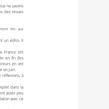
nous ne savons
ans des revues
ement liés aux
t un édito. Il
de France ont
e en fin (les
aireurs en ont
e en juin.
 réflexions, à
mplet dans la
nent assez peu
lation avec ce