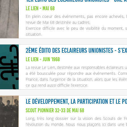
Le Lien - Mai 68
En plein coeur des événements, pas encore achevés, le
revue de Mai 68 destinée au cadres.
Exercice difficile avec le peu de visibilité du moment
situation.
2ème édito des Eclaireurs Unionistes - S’e
Le Lien - Juin 1968
La revue Le Lien, destinée aux responsables éclaireurs un
a été bousculée pour répondre aux événements. Comm
France, dans l’urgence de la situation, alors que les évé
ce qui rend aussi difficile l’exercice.
Le développement, la participation et le p
Scout Pionnier 32-33 de mai 68
Long, très long dossier sur la vision des Scouts de F
l’évolution du monde. Nous nous plaçons ici dans une b