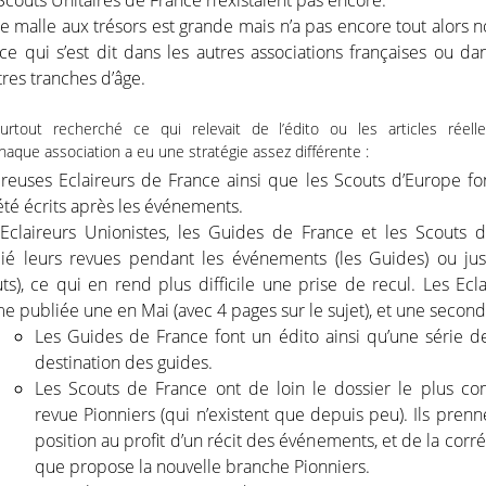
Scouts Unitaires de France n’existaient pas encore.
e malle aux trésors est grande mais n’a pas encore tout alors 
ce qui s’est dit dans les autres associations françaises ou d
tres tranches d’âge.
rtout recherché ce qui relevait de l’édito ou les articles réell
aque association a eu une stratégie assez différente :
ireuses Eclaireurs de France ainsi que les Scouts d’Europe fon
été écrits après les événements.
Eclaireurs Unionistes, les Guides de France et les Scouts 
ié leurs revues pendant les événements (les Guides) ou just
ts), ce qui en rend plus difficile une prise de recul. Les Ecl
 publiée une en Mai (avec 4 pages sur le sujet), et une second
Les Guides de France font un édito ainsi qu’une série de
destination des guides.
Les Scouts de France ont de loin le dossier le plus co
revue Pionniers (qui n’existent que depuis peu). Ils pren
position au profit d’un récit des événements, et de la corré
que propose la nouvelle branche Pionniers.