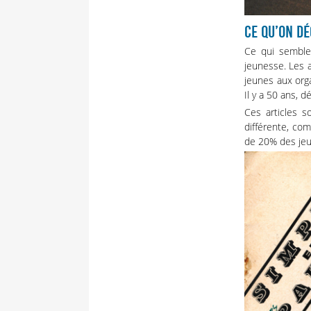
CE QU’ON D
Ce qui semble
jeunesse. Les a
jeunes aux orga
Il y a 50 ans, dé
Ces articles s
différente, co
de 20% des jeun