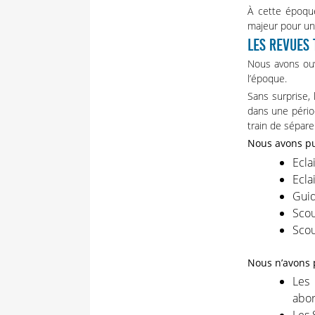
À cette époque
majeur pour u
LES REVUES
Nous avons ouv
l’époque.
Sans surprise,
dans une pério
train de sépare
Nous avons pu 
Ecla
Ecla
Guid
Scou
Scou
Nous n’avons 
Les 
abor