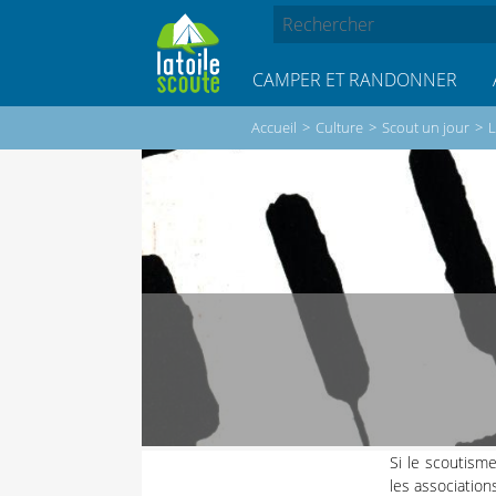
CAMPER ET RANDONNER
Accueil
>
Culture
>
Scout un jour
>
L
Si le scoutism
les association