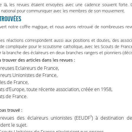
 là, les revues étaient envoyées avec une cadence souvent forte. C
n national pour communiquer avec les membres de son mouvement.
 TROUVÉES
ert notre coffre magique, et nous avons retrouvé de nombreuses re
 les réactions correspondent aussi aux positions et doutes, des associ
de compliquée pour le scoutisme catholique, avec les Scouts de France
r la branche des éclaireurs en deux branches rangers et pionniers (déci
trouver des articles dans les revues :
ireuses Eclaireurs de France,
ireurs Unionistes de France,
es de France,
ts d’Europe, toute récente association, créée en 1958,
ts de France.
pas trouvé :
?
revues des éclaireurs unionistes (EEUDF
) à destination d
dent le sujet.