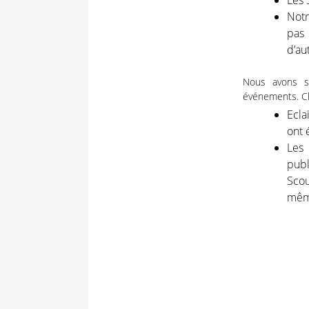
Les 
Notr
pas 
d’au
Nous avons su
événements. Ch
Ecla
ont 
Les 
publ
Scou
même