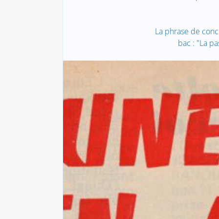
La phrase de concl
bac : "La pa