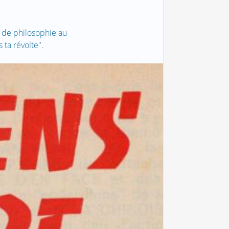
t de philosophie au
 ta révolte".