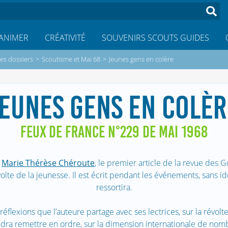
ANIMER
CRÉATIVITÉ
SOUVENIRS SCOUTS GUIDES
es dossiers
>
Scoutisme et Mai 68
>
Jeunes gens en colère
JEUNES GENS EN COLÈR
FEUX DE FRANCE N°229 DE MAI 1968
e
Marie Thérèse Chéroute
, le premier article de la revue des 
olte de la jeunesse. Il est écrit pendant les événements, sans i
ressortira.
réflexions que l’auteure partage avec ses lectrices, sur la révolte,
udra remettre en ordre, sur la dimension internationale de nom