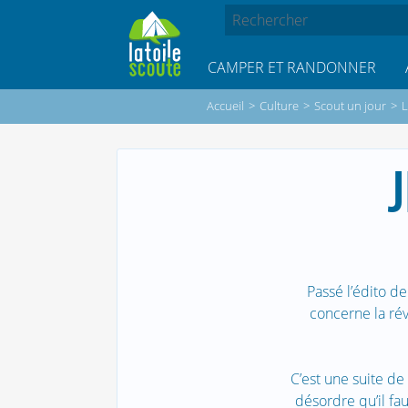
CAMPER ET RANDONNER
Accueil
>
Culture
>
Scout un jour
>
L
Passé l’édito d
concerne la rév
C’est une suite de 
désordre qu’il fa