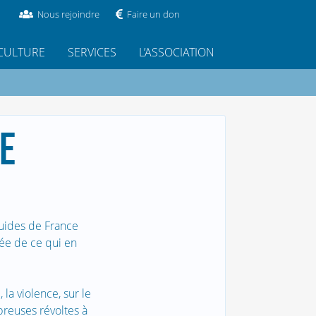
Nous rejoindre
Faire un don
CULTURE
SERVICES
L’ASSOCIATION
E
Guides de France
dée de ce qui en
 la violence, sur le
breuses révoltes à