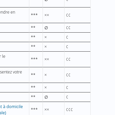
vendre en
***
××
¢¢
**
∅
¢¢
**
×
¢
**
×
¢
 le
***
××
¢¢
sentez votre
**
×
¢¢
**
×
¢
**
∅
¢
t à domicile
***
××
¢¢¢
ale)