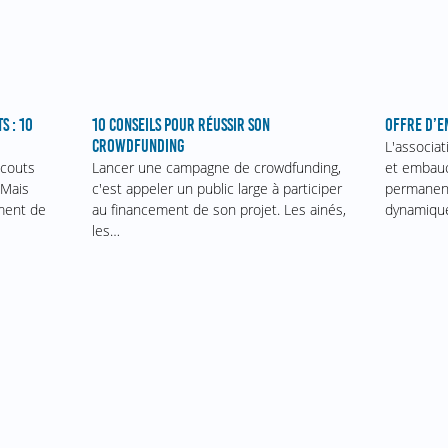
S : 10
10 CONSEILS POUR RÉUSSIR SON
OFFRE D’E
CROWDFUNDING
L'associa
scouts
Lancer une campagne de crowdfunding,
et embauc
 Mais
c'est appeler un public large à participer
permanent
ment de
au financement de son projet. Les ainés,
dynamiqu
les…