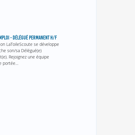
MPLOI - DÉLÉGUÉ PERMANENT H/F
tion LaToileScoute se développe
he son/sa Délégué(e)
(e). Rejoignez une équipe
e portée…