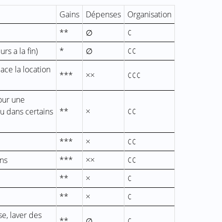
Gains
Dépenses
Organisation
**
∅
¢
s a la fin)
*
∅
¢¢
ace la location
***
××
¢¢¢
pour une
u dans certains
**
×
¢¢
***
×
¢¢
ins
***
××
¢¢
**
×
¢
**
×
¢
e, laver des
**
∅
¢