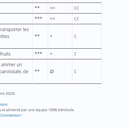
**
××
¢¢
***
××
¢¢
transporter les
tites
**
×
¢
fruits
***
×
¢
t animer un
aroissiale, de
**
∅
¢
bre 2024
)
tions
enu et alimenté par une équipe 100% bénévole.
tConnection
!