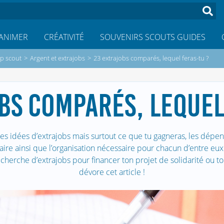
ANIMER
CRÉATIVITÉ
SOUVENIRS SCOUTS GUIDES
p scout
>
Argent et extrajobs
>
23 extrajobs comparés, lequel feras-tu ?
BS COMPARÉS, LEQUEL
s idées d’extrajobs mais surtout ce que tu gagneras, les dépen
faire ainsi que l’organisation nécessaire pour chacun d’entre eux 
echerche d’extrajobs pour financer ton projet de solidarité ou t
dévore cet article !