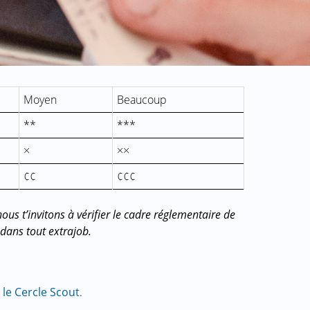
Moyen
Beaucoup
**
***
×
××
¢¢
¢¢¢
us t’invitons à vérifier le cadre réglementaire de
 dans tout extrajob.
r
le Cercle Scout
.