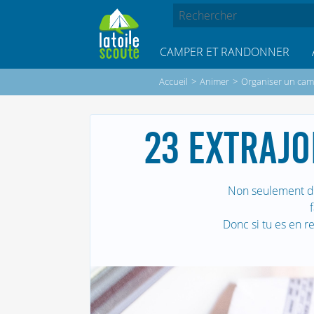
CAMPER ET RANDONNER
Accueil
>
Animer
>
Organiser un cam
23 EXTRAJO
Non seulement de
Donc si tu es en r