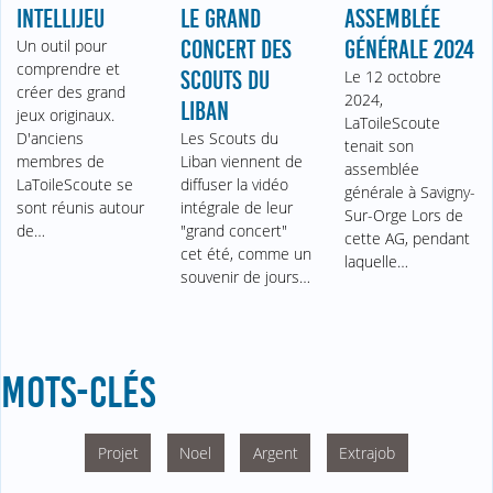
INTELLIJEU
LE GRAND
ASSEMBLÉE
Un outil pour
CONCERT DES
GÉNÉRALE 2024
comprendre et
SCOUTS DU
Le 12 octobre
créer des grand
2024,
LIBAN
jeux originaux.
LaToileScoute
D'anciens
Les Scouts du
tenait son
membres de
Liban viennent de
assemblée
LaToileScoute se
diffuser la vidéo
générale à Savigny-
sont réunis autour
intégrale de leur
Sur-Orge Lors de
de…
"grand concert"
cette AG, pendant
cet été, comme un
laquelle…
souvenir de jours…
MOTS-CLÉS
Projet
Noel
Argent
Extrajob