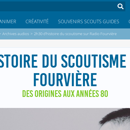
ANIMER
CRÉATIVITÉ
SOUVENIRS SCOUTS GUIDES
>
Archives audios
>
2h30 d’histoire du scoutisme sur Radio Fourvière
STOIRE DU SCOUTISME
FOURVIÈRE
DES ORIGINES AUX ANNÉES 80