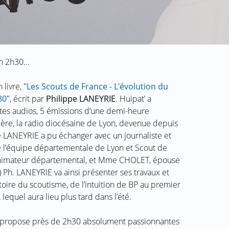
n 2h30...
livre, "
Les Scouts de France - L’évolution du
80
", écrit par
Philippe LANEYRIE
. Huipat’ a
ttes audios, 5 émissions d’une demi-heure
vière, la radio diocésaine de Lyon, devenue depuis
e LANEYRIE a pu échanger avec un journaliste et
 l’équipe départementale de Lyon et Scout de
animateur départemental, et Mme CHOLET, épouse
h. LANEYRIE va ainsi présenter ses travaux et
stoire du scoutisme, de l’intuition de BP au premier
equel aura lieu plus tard dans l’été.
te propose près de 2h30 absolument passionnantes