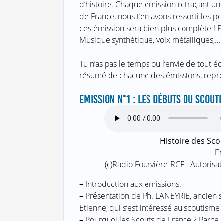
d’histoire. Chaque émission retraçant un
de France, nous t’en avons ressorti les p
ces émission sera bien plus complète ! P
Musique synthétique, voix métalliques,...
Tu n’as pas le temps ou l’envie de tout 
résumé de chacune des émissions, repre
EMISSION N°1 : LES DÉBUTS DU SCOUT
Histoire des Sco
E
(c)Radio Fourvière-RCF - Autoris
–
Introduction aux émissions.
–
Présentation de Ph. LANEYRIE, ancien 
Etienne, qui s’est intéressé au scoutisme 
–
Pourquoi les Scouts de France ? Parce 