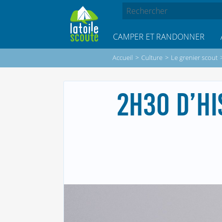
CAMPER ET RANDONNER
Accueil
>
Culture
>
Le grenier scout
2H30 D’HI