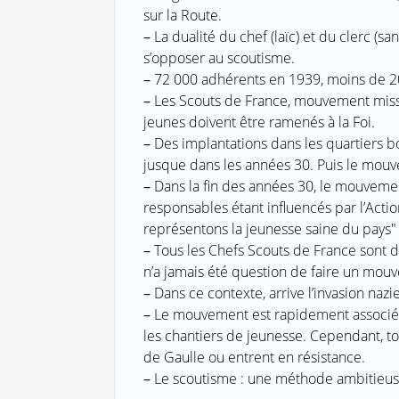
sur la Route.
–
La dualité du chef (laïc) et du clerc (sa
s’opposer au scoutisme.
–
72 000 adhérents en 1939, moins de 20 
–
Les Scouts de France, mouvement missio
jeunes doivent être ramenés à la Foi.
–
Des implantations dans les quartiers 
jusque dans les années 30. Puis le mou
–
Dans la fin des années 30, le mouvemen
responsables étant influencés par l’Actio
représentons la jeunesse saine du pays"
–
Tous les Chefs Scouts de France sont de
n’a jamais été question de faire un mouv
–
Dans ce contexte, arrive l’invasion nazie
–
Le mouvement est rapidement associé a
les chantiers de jeunesse. Cependant, tou
de Gaulle ou entrent en résistance.
–
Le scoutisme : une méthode ambitieuse