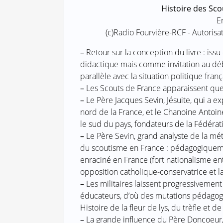
Histoire des Sco
E
(c)Radio Fourvière-RCF - Autoris
–
Retour sur la conception du livre : issu
didactique mais comme invitation au déb
parallèle avec la situation politique franç
–
Les Scouts de France apparaissent quel
–
Le Père Jacques Sevin, Jésuite, qui a 
nord de la France, et le Chanoine Antoi
le sud du pays, fondateurs de la Fédérat
–
Le Père Sevin, grand analyste de la mé
du scoutisme en France : pédagogiquem
enraciné en France (fort nationalisme e
opposition catholique-conservatrice et l
–
Les militaires laissent progressivemen
éducateurs, d’où des mutations pédagog
Histoire de la fleur de lys, du trèfle et d
–
La grande influence du Père Doncoeur,