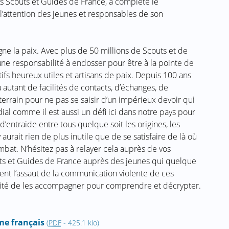
es Scouts et Guides de France, a complété le
attention des jeunes et responsables de son
gne la paix. Avec plus de 50 millions de Scouts et de
une responsabilité à endosser pour être à la pointe de
ifs heureux utiles et artisans de paix. Depuis 100 ans
 autant de facilités de contacts, d’échanges, de
 terrain pour ne pas se saisir d’un impérieux devoir qui
al comme il est aussi un défi ici dans notre pays pour
d’entraide entre tous quelque soit les origines, les
y aurait rien de plus inutile que de se satisfaire de là où
at. N’hésitez pas à relayer cela auprès de vos
uts et Guides de France auprès des jeunes qui quelque
sent l’assaut de la communication violente de ces
bilité de les accompagner pour comprendre et décrypter.
e français
(
PDF
-
425.1 kio
)