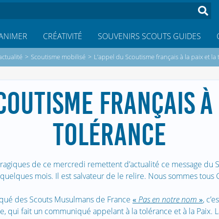
ANIMER
CRÉATIVITÉ
SOUVENIRS SCOUTS GUIDES
actualité
>
Scoutisme mobilisé
>
L’appel du Scoutisme français à la paix et la
COUTISME FRANÇAIS À 
TOLÉRANCE
ragiques de ce mercredi remettent d’actualité ce message du S
 a quelques mois. Il est salvateur de le relire. Nous sommes tous C
qué des Scouts Musulmans de France
«
Pas en notre nom
»
, c’e
e, qui fait un communiqué appelant à la tolérance et à la Paix. L