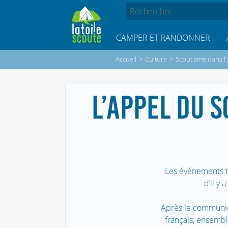
CAMPER ET RANDONNER
Accueil
>
Culture
>
Scoutisme dans l’
L’APPEL DU S
Les événements t
d’il y
Après le communi
français, ensembl