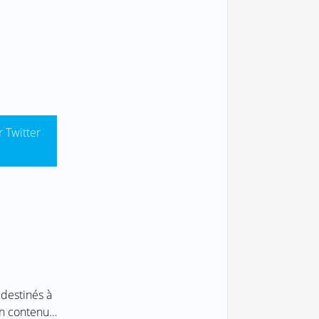
r Twitter
 destinés à
 un contenu…