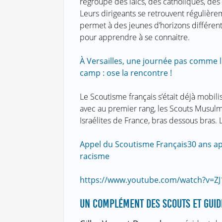
regroupe des laïcs, des catholiques, des
Leurs dirigeants se retrouvent régulièr
permet à des jeunes d’horizons différen
pour apprendre à se connaitre.
À Versailles, une journée pas comme l
camp : ose la rencontre !
Le Scoutisme français s’était déjà mobili
avec au premier rang, les Scouts Musulm
Israélites de France, bras dessous bras. L
Appel du Scoutisme Français
30 ans ap
racisme
https://www.youtube.com/watch?v=ZJ
UN COMPLÉMENT DES SCOUTS ET GUID