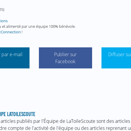
25
)
tions
enu et alimenté par une équipe 100% bénévole.
tConnection
!
 par e-mail
Publier sur
Diffuser su
Facebook
IPE LATOILESCOUTE
 articles publiés par l'Équipe de LaToileScoute sont des articles
dre compte de l'activité de l'équipe ou des articles reprenant