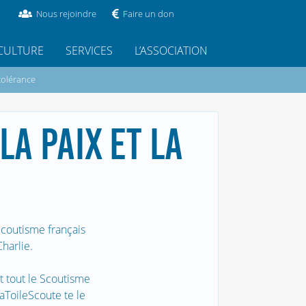
Nous rejoindre
Faire un don
CULTURE
SERVICES
L’ASSOCIATION
 tolérance
LA PAIX ET LA
coutisme français
harlie.
st tout le Scoutisme
aToileScoute te le