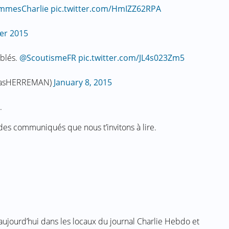
mmesCharlie
pic.twitter.com/HmIZZ62RPA
ier 2015
blés.
@ScoutismeFR
pic.twitter.com/JL4s023Zm5
masHERREMAN)
January 8, 2015
.
 des communiqués que nous t’invitons à lire.
 aujourd’hui dans les locaux du journal Charlie Hebdo et