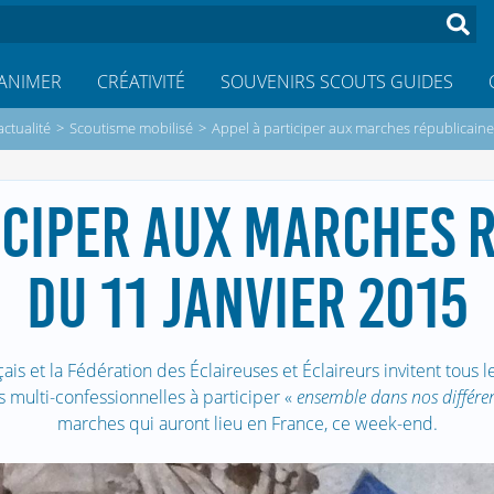
ANIMER
CRÉATIVITÉ
SOUVENIRS SCOUTS GUIDES
actualité
>
Scoutisme mobilisé
>
Appel à participer aux marches républicaine
ICIPER AUX MARCHES 
DU 11 JANVIER 2015
ais et la Fédération des Éclaireuses et Éclaireurs invitent tous 
s multi-confessionnelles à participer «
ensemble dans nos différe
marches qui auront lieu en France, ce week-end.