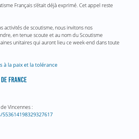
isme Français s’était déjà exprimé. Cet appel reste
os activités de scoutisme, nous invitons nos
oindre, en tenue scoute et au nom du Scoutisme
aines unitaires qui auront lieu ce week-end dans toute
 à la paix et la tolérance
S DE FRANCE
r de Vincennes :
tus/553614198329327617