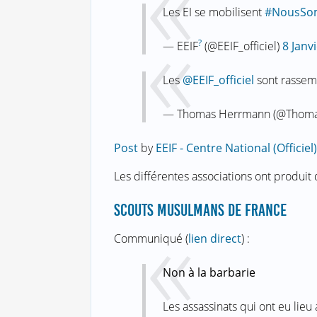
Les EI se mobilisent
#NousSo
?
— EEIF
(@EEIF_officiel)
8 Janv
Les
@EEIF_officiel
sont rassem
— Thomas Herrmann (@Tho
Post
by
EEIF - Centre National (Officiel)
Les différentes associations ont produit
SCOUTS MUSULMANS DE FRANCE
Communiqué (
lien direct
) :
Non à la barbarie
Les assassinats qui ont eu lieu