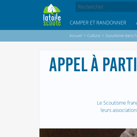
CAMPER ET RANDONNER
Accueil
>
Culture
>
Scoutisme dans l’
APPEL À PART
Le Scoutisme franç
leurs association