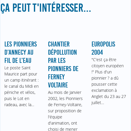
ÇA PEUT T'INTÉRESSER...
LES PIONNIERS
CHANTIER
EUROPOLIS
D’ANNECY AU
DÉPOLLUTION
2004
FIL DE L’EAU
PAR LES
"C'est ça être
citoyen européen
Le poste Saint
PIONNIERS DE
!" Plus d'un
Maurice part pour
FERNEY
pionnier ? a dû
un camp itinérant :
VOLTAIRE
pousser cette
le canal du Midi en
exclamation à
péniche et vélos,
Au mois de Janvier
Anglet du 23 au 27
puis le Lot en
2002, les Pionniers
juillet…
radeau, avec la…
de Ferney-Voltaire,
sur proposition de
l'équipe
d'animation, ont
choisi de mener