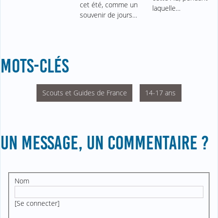
cet été, comme un
laquelle…
souvenir de jours…
MOTS-CLÉS
Scouts et Guides de France
14-17 ans
UN MESSAGE, UN COMMENTAIRE ?
Nom
[
Se connecter
]