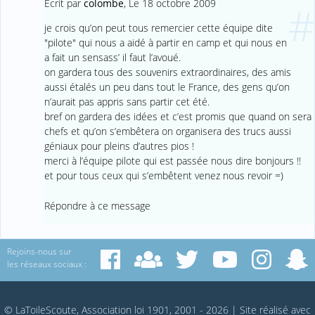
Ecrit par
colombe
,
Le 18 octobre 2009
#
je crois qu’on peut tous remercier cette équipe dite
"pilote" qui nous a aidé à partir en camp et qui nous en
a fait un sensass’ il faut l’avoué.
on gardera tous des souvenirs extraordinaires, des amis
aussi étalés un peu dans tout le France, des gens qu’on
n’aurait pas appris sans partir cet été.
bref on gardera des idées et c’est promis que quand on sera
chefs et qu’on s’embêtera on organisera des trucs aussi
géniaux pour pleins d’autres pios !
merci à l’équipe pilote qui est passée nous dire bonjours !!
et pour tous ceux qui s’embêtent venez nous revoir =)
Répondre à ce message
Rejoins-nous sur
les réseaux sociaux :
© LaToileScoute, Association loi 1901, 2001 - 2026
|
Site réalisé avec