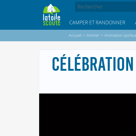
CAMPER ET RANDONNER
Accueil
>
Animer
>
Animation spiritue
CÉLÉBRATION