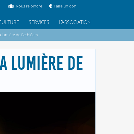
Nous rejoindre
Faire un don
CULTURE
SERVICES
L’ASSOCIATION
a lumière de Bethléem
A LUMIÈRE DE