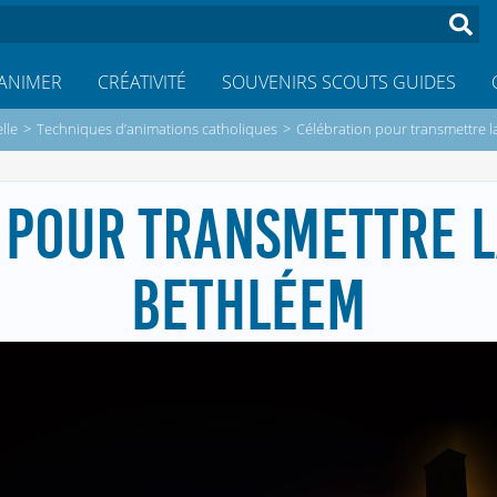
ANIMER
CRÉATIVITÉ
SOUVENIRS SCOUTS GUIDES
lle
>
Techniques d’animations catholiques
>
Célébration pour transmettre l
 POUR TRANSMETTRE L
BETHLÉEM