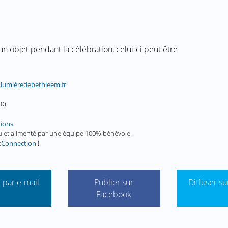
 un objet pendant la célébration, celui-ci peut être
lumièredebethleem.fr
20
)
tions
enu et alimenté par une équipe 100% bénévole.
tConnection
!
 par e-mail
Publier sur
Diffuser su
Facebook