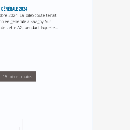
 GÉNÉRALE 2024
obre 2024, LaToileScoute tenait
blée générale à Savigny-Sur-
 de cette AG, pendant laquelle…
 : 15 min et moins