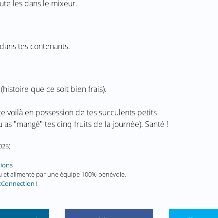
ute les dans le mixeur.
 dans tes contenants.
histoire que ce soit bien frais).
e voilà en possession de tes succulents petits
u as "mangé" tes cinq fruits de la journée). Santé !
2025
)
tions
enu et alimenté par une équipe 100% bénévole.
tConnection
!