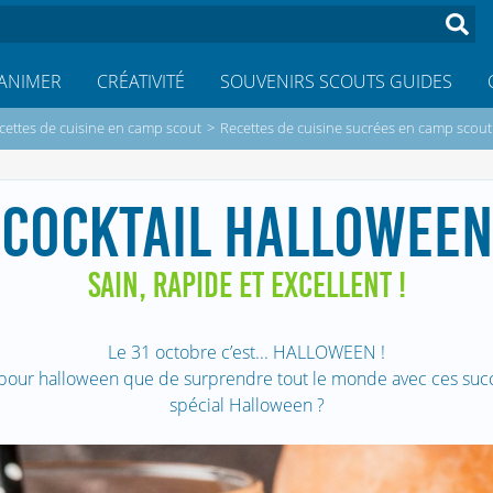
ANIMER
CRÉATIVITÉ
SOUVENIRS SCOUTS GUIDES
cettes de cuisine en camp scout
>
Recettes de cuisine sucrées en camp scout
COCKTAIL HALLOWEEN
SAIN, RAPIDE ET EXCELLENT !
Le 31 octobre c’est... HALLOWEEN !
our halloween que de surprendre tout le monde avec ces succu
spécial Halloween ?