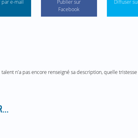
 par e-mail
Publier sur
Diffuser su
Facebook
 talent n'a pas encore renseigné sa description, quelle tristesse 
...