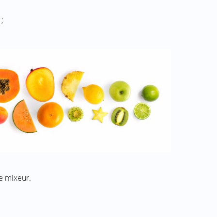
;
le mixeur.