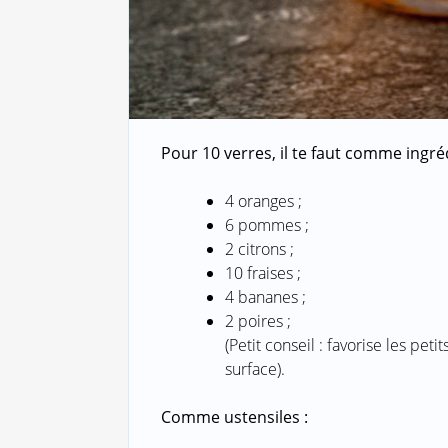
Pour 10 verres, il te faut comme ingré
4 oranges ;
6 pommes ;
2 citrons ;
10 fraises ;
4 bananes ;
2 poires ;
(Petit conseil : favorise les pe
surface).
Comme ustensiles :