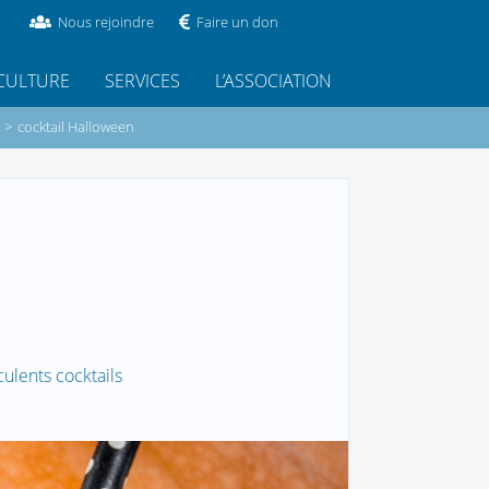
Nous rejoindre
Faire un don
CULTURE
SERVICES
L’ASSOCIATION
>
cocktail Halloween
lents cocktails