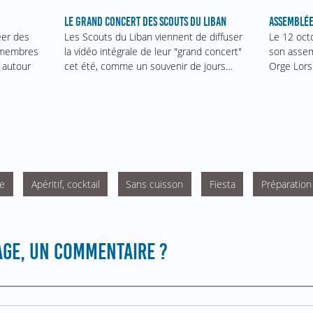
ASSEMBLÉE
LE GRAND CONCERT DES SCOUTS DU LIBAN
Le 12 oct
éer des
Les Scouts du Liban viennent de diffuser
son assem
s membres
la vidéo intégrale de leur "grand concert"
Orge Lors
 autour
cet été, comme un souvenir de jours…
le
Apéritif, cocktail
Sans cuisson
Fiesta
Préparation
GE, UN COMMENTAIRE ?