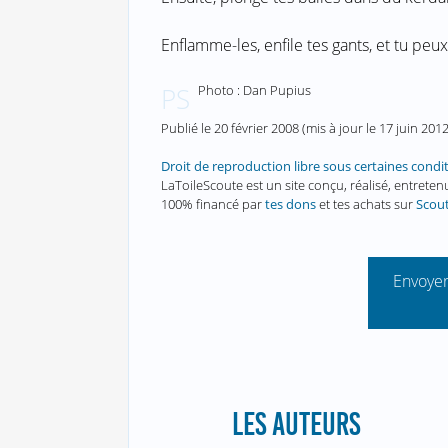
Enflamme-les, enfile tes gants, et tu peux
Photo : Dan Pupius
PS
Publié le
20 février 2008
(mis à jour le
17 juin 201
Droit de reproduction libre sous certaines condi
LaToileScoute est un site conçu, réalisé, entret
100% financé par
tes dons
et tes achats sur
Scou
Envoyer
LES AUTEURS