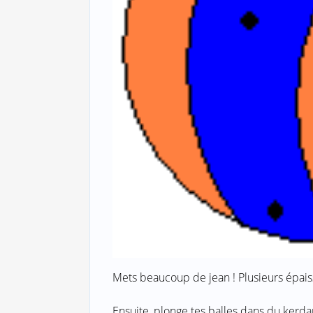
Mets beaucoup de jean ! Plusieurs épaisseu
Ensuite, plonge tes balles dans du kerdan