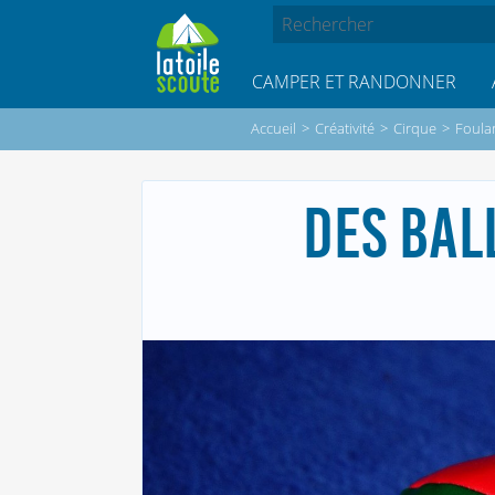
CAMPER ET RANDONNER
Accueil
>
Créativité
>
Cirque
>
Foular
DES BAL