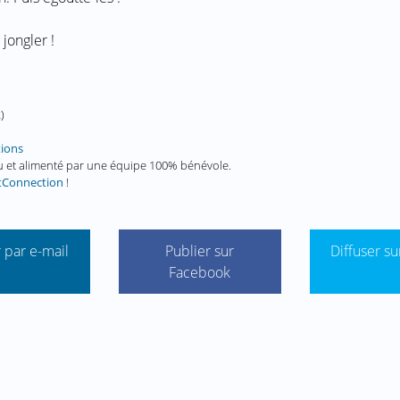
 jongler !
2
)
tions
enu et alimenté par une équipe 100% bénévole.
tConnection
!
 par e-mail
Publier sur
Diffuser su
Facebook