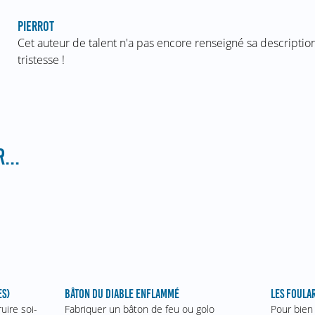
PIERROT
Cet auteur de talent n'a pas encore renseigné sa description
tristesse !
...
ES)
BÂTON DU DIABLE ENFLAMMÉ
LES FOULA
uire soi-
Fabriquer un bâton de feu ou golo
Pour bien