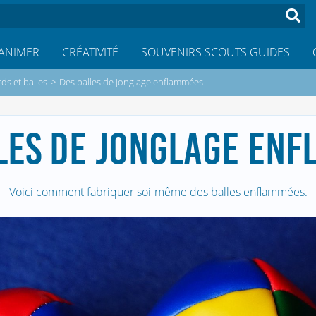
ANIMER
CRÉATIVITÉ
SOUVENIRS SCOUTS GUIDES
ds et balles
>
Des balles de jonglage enflammées
LES DE JONGLAGE EN
Voici comment fabriquer soi-même des balles enflammées.