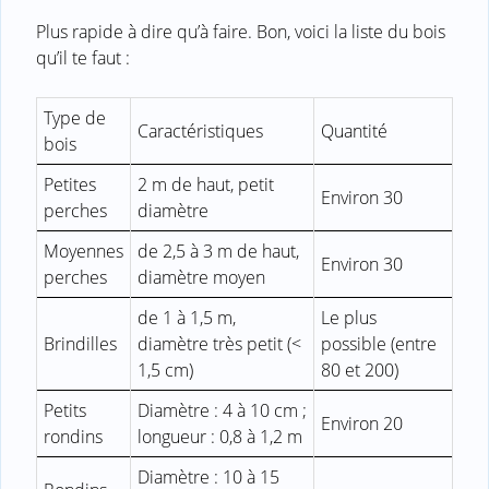
Plus rapide à dire qu’à faire. Bon, voici la liste du bois
qu’il te faut :
Type de
Caractéristiques
Quantité
bois
Petites
2 m de haut, petit
Environ 30
perches
diamètre
Moyennes
de 2,5 à 3 m de haut,
Environ 30
perches
diamètre moyen
de 1 à 1,5 m,
Le plus
Brindilles
diamètre très petit (<
possible (entre
1,5 cm)
80 et 200)
Petits
Diamètre : 4 à 10 cm ;
Environ 20
rondins
longueur : 0,8 à 1,2 m
Diamètre : 10 à 15