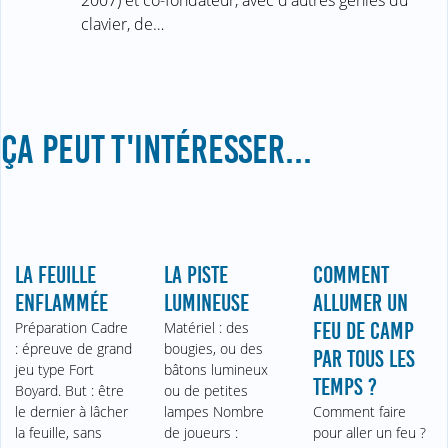
clavier, de…
ÇA PEUT T'INTÉRESSER...
LA FEUILLE
LA PISTE
COMMENT
ENFLAMMÉE
LUMINEUSE
ALLUMER UN
Préparation Cadre
Matériel : des
FEU DE CAMP
: épreuve de grand
bougies, ou des
PAR TOUS LES
jeu type Fort
bâtons lumineux
TEMPS ?
Boyard. But : être
ou de petites
le dernier à lâcher
lampes Nombre
Comment faire
la feuille, sans
de joueurs :
pour aller un feu ?