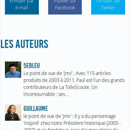
Envoyer par
Publier sur
Diffuser sur
e-mail
Facebook
Twitter
LES AUTEURS
5EBLEU
Le point de vue de 'jmv' : Avec 115 articles
produits de 2003 à 2011, Paul est l'un des grands
contributeurs de La ToileScoute. Un
incontournable : ses…
GUILLAUME
le point de vue de 'jmv' : Il y a du personnage
'inspiré' chez notre Président historique (2005 -
2007) et co-fondateur, avec d'autres génies du