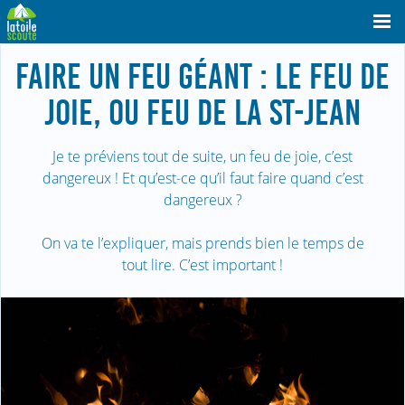
FAIRE UN FEU GÉANT : LE FEU DE
JOIE, OU FEU DE LA ST-JEAN
Je te préviens tout de suite, un feu de joie, c’est
dangereux ! Et qu’est-ce qu’il faut faire quand c’est
dangereux ?
On va te l’expliquer, mais prends bien le temps de
tout lire. C’est important !