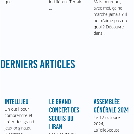
que…
indifférent Terrain :
Mais pourquoi,
…
avec moi, ça ne
marche jamais ? Il
ne m'aime pas ou
quoi ? Découvre
dans…
DERNIERS ARTICLES
INTELLIJEU
LE GRAND
ASSEMBLÉE
Un outil pour
CONCERT DES
GÉNÉRALE 2024
comprendre et
SCOUTS DU
Le 12 octobre
créer des grand
2024,
LIBAN
jeux originaux.
LaToileScoute