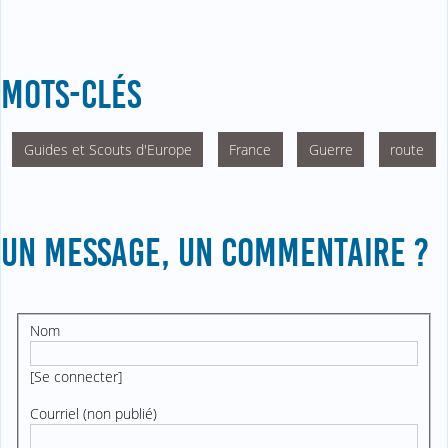
MOTS-CLÉS
Guides et Scouts d'Europe
France
Guerre
route
UN MESSAGE, UN COMMENTAIRE ?
Nom
[
Se connecter
]
Courriel (non publié)