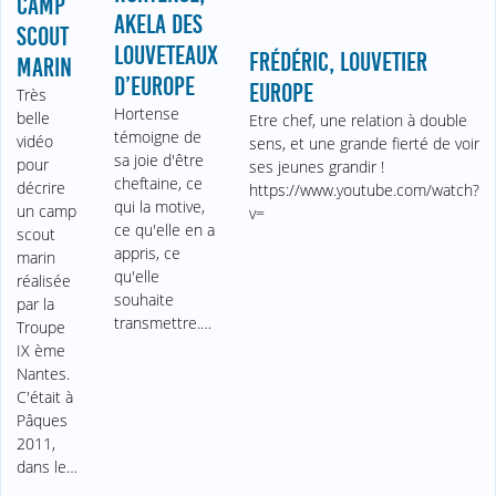
CAMP
AKELA DES
SCOUT
LOUVETEAUX
FRÉDÉRIC, LOUVETIER
MARIN
D’EUROPE
EUROPE
Très
Hortense
belle
Etre chef, une relation à double
témoigne de
vidéo
sens, et une grande fierté de voir
sa joie d'être
pour
ses jeunes grandir !
cheftaine, ce
décrire
https://www.youtube.com/watch?
qui la motive,
un camp
v=
ce qu'elle en a
scout
appris, ce
marin
qu'elle
réalisée
souhaite
par la
transmettre.…
Troupe
IX ème
Nantes.
C'était à
Pâques
2011,
dans le…