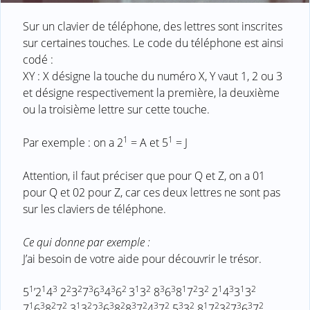
Sur un clavier de téléphone, des lettres sont inscrites
sur certaines touches. Le code du téléphone est ainsi
codé :
XY : X désigne la touche du numéro X, Y vaut 1, 2 ou 3
et désigne respectivement la première, la deuxième
ou la troisième lettre sur cette touche.
1
1
Par exemple : on a 2
= A et 5
= J
Attention, il faut préciser que pour Q et Z, on a 01
pour Q et 02 pour Z, car ces deux lettres ne sont pas
sur les claviers de téléphone.
Ce qui donne par exemple :
J’ai besoin de votre aide pour découvrir le trésor.
1
1
3
2
2
3
3
3
2
1
2
3
3
1
2
2
1
3
1
2
5
’2
4
2
3
7
6
4
6
3
3
8
6
8
7
3
2
4
3
3
1
3
2
2
1
2
3
3
2
3
2
3
2
3
2
1
2
2
3
3
2
7
6
8
7
3
3
2
6
8
8
7
4
7
5
3
8
7
3
7
6
7
.