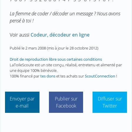
La flemme de coder / décoder un message ? Nous avons
pensé à toi !
Voir aussi
Codeur, décodeur en ligne
Publié le
2 mars 2008
(mis à jour le
28 octobre 2012
)
Droit de reproduction libre sous certaines conditions
LaToileScoute est un site conçu, réalisé, entretenu et alimenté par
une équipe 100% bénévole.
100% financé par
tes dons
et tes achats sur
ScoutConnection
!
Envoyer par
Publier sur
Diffuser sur
e-mail
Facebook
Twitter