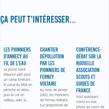
ÇA PEUT T'INTÉRESSER...
LES PIONNIERS
CHANTIER
CONFÉRENCE-
D’ANNECY AU
DÉPOLLUTION
DÉBAT SUR LA
FIL DE L’EAU
PAR LES
NOUVELLE
Le poste Saint
PIONNIERS DE
ASSOCIATION
Maurice part pour
FERNEY
SCOUTS ET
un camp itinérant :
VOLTAIRE
GUIDES DE
le canal du Midi en
péniche et vélos,
Au mois de Janvier
FRANCE
puis le Lot en
2002, les Pionniers
Voici quelques
radeau, avec la…
de Ferney-Voltaire,
notes en vrac
sur proposition de
prises au cours de