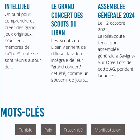
INTELLIJEU
LE GRAND
ASSEMBLÉE
Un outil pour
CONCERT DES
GÉNÉRALE 2024
comprendre et
SCOUTS DU
Le 12 octobre
créer des grand
2024,
LIBAN
jeux originaux.
LaToileScoute
D'anciens
Les Scouts du
tenait son
membres de
Liban viennent de
assemblée
LaToileScoute se
diffuser la vidéo
générale à Savigny-
sont réunis autour
intégrale de leur
Sur-Orge Lors de
de…
"grand concert"
cette AG, pendant
cet été, comme un
laquelle…
souvenir de jours…
MOTS-CLÉS
Tunisie
Paix
Fraternité
Manifestation