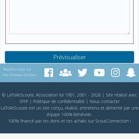
Rejoins-nous sur
les réseaux sociaux :
© LaToileScoute, Association loi 1901, 2001 - 2026
|
Site réalisé avec
SPIP
|
Politique de confidentialité
|
Nous contacter
LaToileScoute est un site conçu, réalisé, entretenu et alimenté par une
équipe 100% bénévole.
100% financé par
tes dons
et tes achats sur
ScoutConnection
!